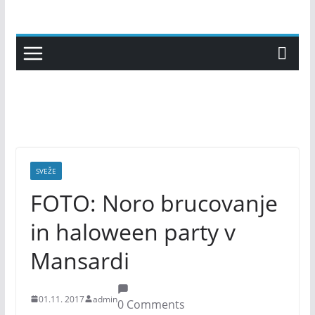
Skip
to
content
SVEŽE
FOTO: Noro brucovanje
in haloween party v
Mansardi
01.11. 2017
admin
0 Comments