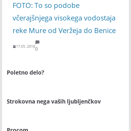
FOTO: To so podobe
včerajšnjega visokega vodostaja
reke Mure od Veržeja do Benice
17.05. 2018
0
Poletno delo?
Strokovna nega vaših ljubljenčkov
Procom