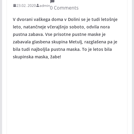
23.02. 2020
admin
0 Comments
V dvorani vaškega doma v Dolini se je tudi letošnje
leto, natančneje včerajšnjo soboto, odvila nora
pustna zabava. Vse prisotne pustne maske je
zabavala glasbena skupina Metulj, razglašena pa je
bila tudi najboljša pustna maska. To je letos bila
skupinska maska, žabe!