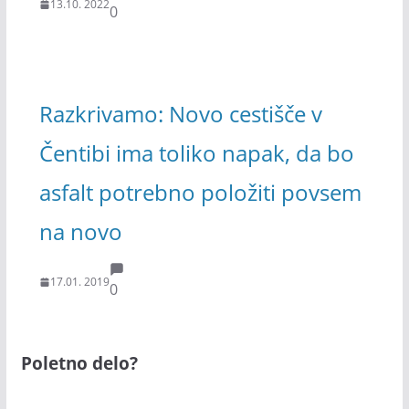
13.10. 2022
0
Razkrivamo: Novo cestišče v
Čentibi ima toliko napak, da bo
asfalt potrebno položiti povsem
na novo
17.01. 2019
0
Poletno delo?