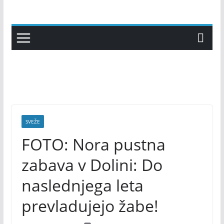
Skip
to
content
SVEŽE
FOTO: Nora pustna
zabava v Dolini: Do
naslednjega leta
prevladujejo žabe!