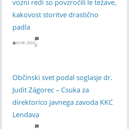
vozni redi so povzročili le težave,
kakovost storitve drastično
padla
02.08. 2024
0
Občinski svet podal soglasje dr.
Judit Zágorec – Csuka za
direktorico javnega zavoda KKC
Lendava