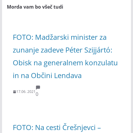
Morda vam bo všeč tudi
FOTO: Madžarski minister za
zunanje zadeve Péter Szijjártó:
Obisk na generalnem konzulatu
in na Občini Lendava
17.06. 2021
0
FOTO: Na cesti Črešnjevci –