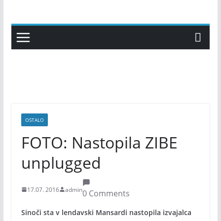
Skip
to
content
OSTALO
FOTO: Nastopila ZIBE
unplugged
17.07. 2016
admin
0 Comments
Sinoči sta v lendavski Mansardi nastopila izvajalca