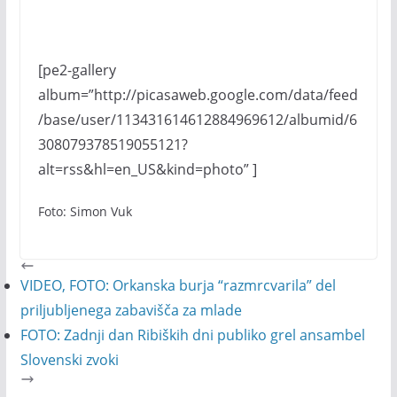
[pe2-gallery
album=”http://picasaweb.google.com/data/feed
/base/user/113431614612884969612/albumid/6
308079378519055121?
alt=rss&hl=en_US&kind=photo” ]
Foto: Simon Vuk
VIDEO, FOTO: Orkanska burja “razmrcvarila” del
priljubljenega zabavišča za mlade
FOTO: Zadnji dan Ribiških dni publiko grel ansambel
Slovenski zvoki