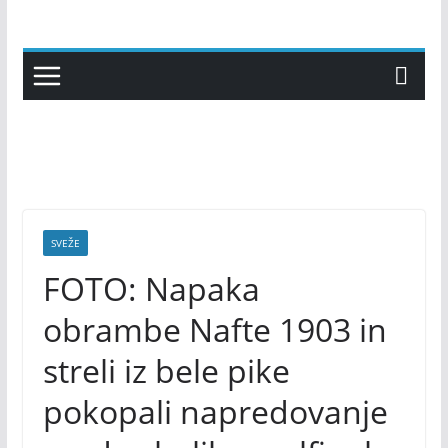
Skip
to
content
SVEŽE
FOTO: Napaka
obrambe Nafte 1903 in
streli iz bele pike
pokopali napredovanje