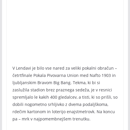
V Lendavi je bilo vse nared za veliki pokalni obračun –
četrtfinale Pokala Pivovarna Union med Nafto 1903 in
ljubljanskim Bravom Big Bang. Tekma, ki bi si
zaslužila stadion brez praznega sedeža, je v resnici
spremljalo le kakih 400 gledalcev, a tisti, ki so prišli, so
dobili nogometno srhljivko z dvema podaljškoma,
rdečim kartonom in loterijo enajstmetrovk. Na koncu
pa – mrk v najpomembnejšem trenutku.