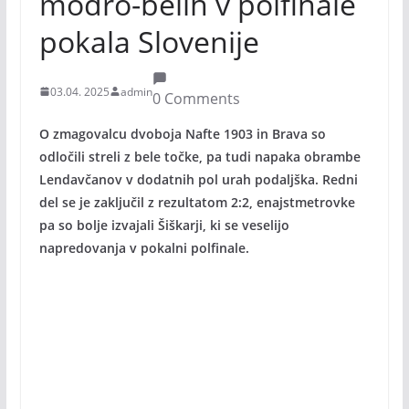
modro-belih v polfinale
pokala Slovenije
03.04. 2025
admin
0 Comments
O zmagovalcu dvoboja Nafte 1903 in Brava so
odločili streli z bele točke, pa tudi napaka obrambe
Lendavčanov v dodatnih pol urah podaljška. Redni
del se je zaključil z rezultatom 2:2, enajstmetrovke
pa so bolje izvajali Šiškarji, ki se veselijo
napredovanja v pokalni polfinale.