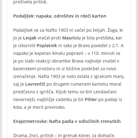
preživela pritisk.
Podaljšek: napaka, odrešitev in rdeči karton
Podaljšek se za Nafto 1903 ni začel po željah. Žoga, ki
jo je
Lesjak
vračal proti
Mauriciu
je bila prešibka, kar
je izkoristil
Poplatnik
in tako je Bravo povedel z 2:1. A
napako je kapetan kmalu popravil – v 110. minuti se
je po slabi reakciji obrambe Brava najbolje znašel v
kazenskem prostoru in iz bližine poskrbel za novo
izenačenje. Nafta 1903 je nato ostala z igralcem manj,
saj je
Lavrenčič
po drugem rumenem kartonu moral
predčasno z igrišča. Kljub temu so bili Lendavčani
nevarnejši, najbližje zadetku je bil
Pihler
po podaji iz
kota, a je meril previsoko.
Enajstmetrovke: Nafta padla v odločilnih trenutkih
Drama, živci, pritisk – in grenak konec za domače.