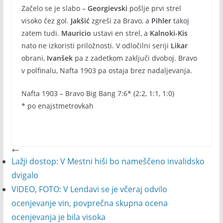
Začelo se je slabo –
Georgievski
pošlje prvi strel
visoko čez gol.
Jakšić
zgreši za Bravo, a
Pihler
takoj
zatem tudi.
Mauricio
ustavi en strel, a
Kalnoki-Kis
nato ne izkoristi priložnosti. V odločilni seriji
Likar
obrani,
Ivanšek
pa z zadetkom zaključi dvoboj. Bravo
v polfinalu, Nafta 1903 pa ostaja brez nadaljevanja.
Nafta 1903 – Bravo Big Bang 7:6* (2:2, 1:1, 1:0)
* po enajstmetrovkah
Lažji dostop: V Mestni hiši bo nameščeno invalidsko
dvigalo
VIDEO, FOTO: V Lendavi se je včeraj odvilo
ocenjevanje vin, povprečna skupna ocena
ocenjevanja je bila visoka