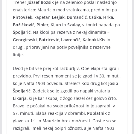
Trener
József Bozsik
je na zelenico poslal naslednjo
enajsterico: Mauricio med vratnicama, pred njim pa
Pirtovšek
, kapetan
Lesjak
,
Dumančić
,
Csóka
,
Hrka
,
Božičković
,
Pihler
,
Kljun
in
Szalay
, v konici napada pa
Špoljarić
. Na klopi pa rezerva z nekaj dinamita –
Georgievski
,
Batrićević
,
Lavrenčič
,
Kalnoki-Kis
in
drugi, pripravljeni na poziv poveljnika z rezervne
linije.
Uvod je bil vse prej kot razburljiv. Obe ekipi sta igrali
previdno. Prvi resen moment se je zgodil v 30. minuti,
ko je Nafta 1903 povedla. Strelec? Kdo drug kot
Josip
Špoljarić
. Zadetek se je zgodil po napaki vratarja
Likarja
, ki je kar skupaj z žogo zlezel čez golovo črto.
Bravo je počakal na svojo priložnost in jo zagrabil v
57. minuti. Slaba reakcija v obrambi,
Poplatnik
z
glavo za 1:1 in
Mauricio
brez možnosti. Gostje so se
razigrali, imeli nekaj polpriložnosti, a je Nafta 1903