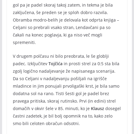
gol pa je padel skoraj takoj zatem, in tekma je bila
zaključena, še preden se je sploh dobro razvila.
Obramba modro-belih je delovala kot odprta knjiga –
Celjani so prebrali vsako stran, Lendavčani pa so
čakali na konec poglavja, ki ga niso več mogli
spremeniti.
V drugem polčasu ni bilo preobrata, le še globlji
padec. Izključitev
Tojčića
in prosti strel za 0:5 sta bila
zgolj logično nadaljevanje že napisanega scenarija.
Da so Celjani v nadaljevanju pošiljali na igrišče
mladince in jim ponujali prvoligaški krst, je bila samo
dodatna sol na rano. Tisti šesti gol je padel brez
pravega pritiska, skoraj rutinsko. Prvi (in edini) strel
domačih v okvir šele v 85. minuti, ko je
Klausz
dosegel
častni zadetek, je bil bolj opomnik na to, kako zelo
smo bili celoten obračun odsotni.