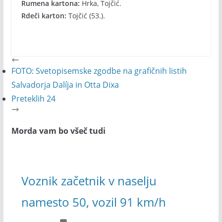
Rumena kartona:
Hrka, Tojčić.
Rdeči karton:
Tojčić (53.).
FOTO: Svetopisemske zgodbe na grafičnih listih
Salvadorja Dalíja in Otta Dixa
Preteklih 24
Morda vam bo všeč tudi
Voznik začetnik v naselju
namesto 50, vozil 91 km/h