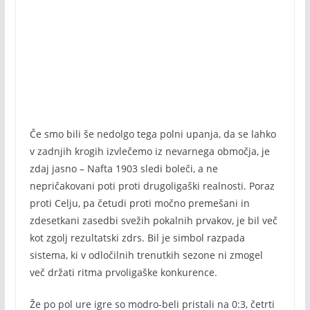
Če smo bili še nedolgo tega polni upanja, da se lahko
v zadnjih krogih izvlečemo iz nevarnega območja, je
zdaj jasno – Nafta 1903 sledi boleči, a ne
nepričakovani poti proti drugoligaški realnosti. Poraz
proti Celju, pa četudi proti močno premešani in
zdesetkani zasedbi svežih pokalnih prvakov, je bil več
kot zgolj rezultatski zdrs. Bil je simbol razpada
sistema, ki v odločilnih trenutkih sezone ni zmogel
več držati ritma prvoligaške konkurence.
Že po pol ure igre so modro-beli pristali na 0:3, četrti