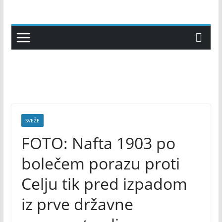
Skip
to
content
SVEŽE
FOTO: Nafta 1903 po
bolečem porazu proti
Celju tik pred izpadom
iz prve državne