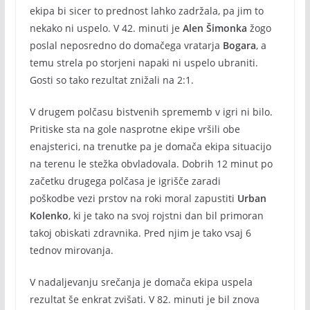
ekipa bi sicer to prednost lahko zadržala, pa jim to
nekako ni uspelo. V 42. minuti je
Alen Šimonka
žogo
poslal neposredno do domačega vratarja
Bogara
, a
temu strela po storjeni napaki ni uspelo ubraniti.
Gosti so tako rezultat znižali na 2:1.
V drugem polčasu bistvenih sprememb v igri ni bilo.
Pritiske sta na gole nasprotne ekipe vršili obe
enajsterici, na trenutke pa je domača ekipa situacijo
na terenu le stežka obvladovala. Dobrih 12 minut po
začetku drugega polčasa je igrišče zaradi
poškodbe vezi prstov na roki moral zapustiti
Urban
Kolenko
, ki je tako na svoj rojstni dan bil primoran
takoj obiskati zdravnika. Pred njim je tako vsaj 6
tednov mirovanja.
V nadaljevanju srečanja je domača ekipa uspela
rezultat še enkrat zvišati. V 82. minuti je bil znova