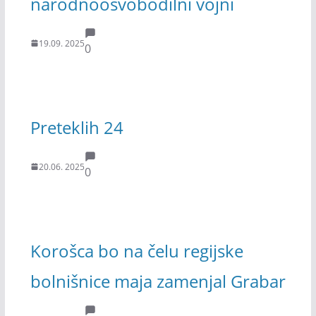
narodnoosvobodilni vojni
19.09. 2025
0
Preteklih 24
20.06. 2025
0
Korošca bo na čelu regijske
bolnišnice maja zamenjal Grabar