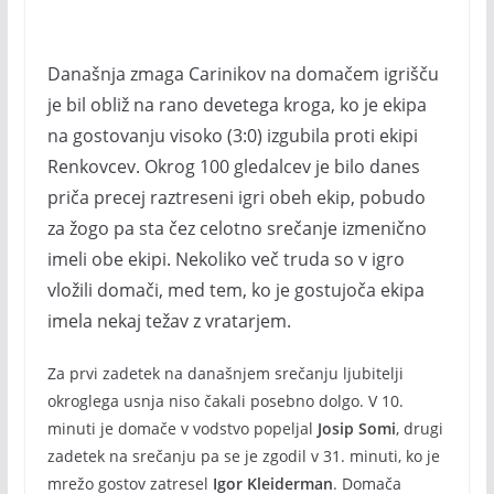
Današnja zmaga Carinikov na domačem igrišču
je bil obliž na rano devetega kroga, ko je ekipa
na gostovanju visoko (3:0) izgubila proti ekipi
Renkovcev. Okrog 100 gledalcev je bilo danes
priča precej raztreseni igri obeh ekip, pobudo
za žogo pa sta čez celotno srečanje izmenično
imeli obe ekipi. Nekoliko več truda so v igro
vložili domači, med tem, ko je gostujoča ekipa
imela nekaj težav z vratarjem.
Za prvi zadetek na današnjem srečanju ljubitelji
okroglega usnja niso čakali posebno dolgo. V 10.
minuti je domače v vodstvo popeljal
Josip Somi
, drugi
zadetek na srečanju pa se je zgodil v 31. minuti, ko je
mrežo gostov zatresel
Igor Kleiderman
. Domača