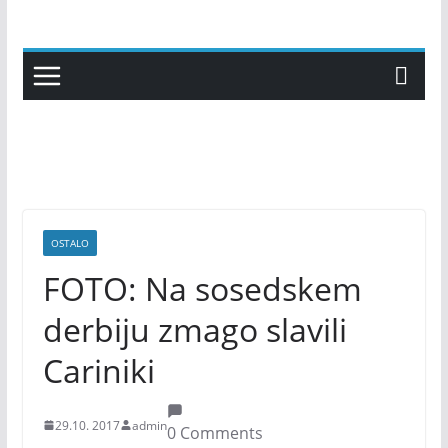
Skip
to
content
OSTALO
FOTO: Na sosedskem
derbiju zmago slavili
Cariniki
29.10. 2017
admin
0 Comments