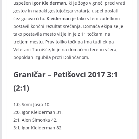
uspešen
Igor Kleiderman,
ki je žogo v gneči pred vrati
gostov in napaki gostujočega vratarja uspel poslati
čez golovo črto.
Kleiderman
je tako s tem zadetkom
postavil končni rezultat srečanja. Domača ekipa se je
tako postavila mesto višje in je z 11 točkami na
tretjem mestu. Prav toliko točk pa ima tudi ekipa
Veterani Turnišče, ki je na domačem terenu včeraj
popoldan izgubila proti Dolinčanom.
Graničar – Petišovci 2017 3:1
(2:1)
1:0, Somi Josip 10.
2:0, Igor Kleiderman 31.
2:1, Alen Šimonka 42.
3:1, Igor Kleiderman 82