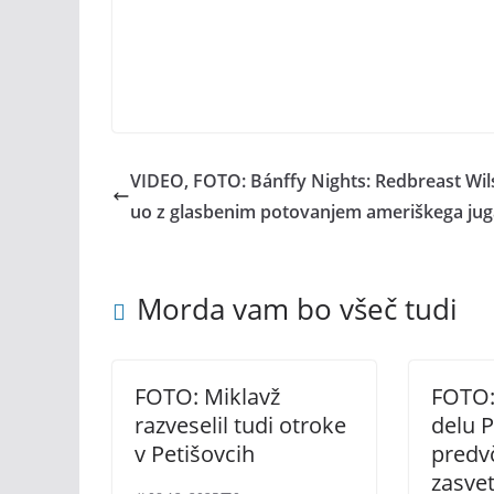
VIDEO, FOTO: Bánffy Nights: Redbreast Wi
uo z glasbenim potovanjem ameriškega jug
Morda vam bo všeč tudi
FOTO: Miklavž
FOTO: 
razveselil tudi otroke
delu 
v Petišovcih
predv
zasve