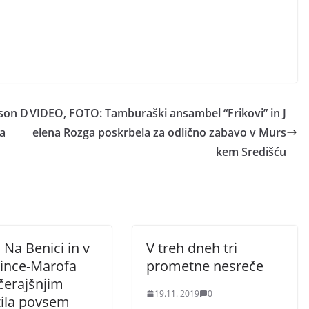
lson D
VIDEO, FOTO: Tamburaški ansambel “Frikovi” in J
a
elena Rozga poskrbela za odlično zabavo v Murs
kem Središću
Na Benici in v
V treh dneh tri
Pince-Marofa
prometne nesreče
čerajšnjim
19.11. 2019
0
tila povsem