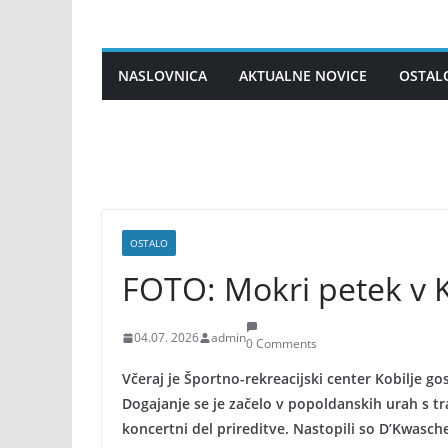
Skip
to
content
NASLOVNICA
AKTUALNE NOVICE
OSTAL
OSTALO
FOTO: Mokri petek v Ko
04.07. 2026
admin
0 Comments
Včeraj je Športno-rekreacijski center Kobilje gos
Dogajanje se je začelo v popoldanskih urah s tr
koncertni del prireditve. Nastopili so D’Kwasch