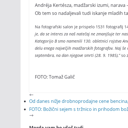
Andréja Kertésza, madžarski izumi, narava –
Ob tem so nadaljevali tudi iskanje mladih ta
Na fotografski salon je prispelo 1531 fotografij 14
je, da se interes za naš natečaj ne zmanjšuje ter nas
Kategorijo B smo namenili 130. obletnici rojstva And
delu enega največjih madžarskih fotografov. Naj še
septembra, na dan njegove smrti (28. 9. 1985),”
so z
FOTO: Tomaž Galič
Od danes nižje drobnoprodajne cene bencina, d
FOTO: Božični sejem s tržnico in prihodom bo
Morda vam bo všeč tudi