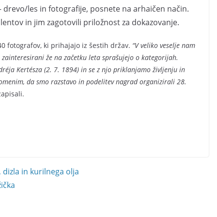
 drevo/les in fotografije, posnete na arhaičen način.
lentov in jim zagotovili priložnost za dokazovanje.
0 fotografov, ki prihajajo iz šestih držav.
“V veliko veselje nam
 zainteresirani že na začetku leta sprašujejo o kategorijah.
réja Kertésza (2. 7. 1894) in se z njo priklanjamo življenju in
 omenim, da smo razstavo in podelitev nagrad organizirali 28.
apisali.
izla in kurilnega olja
žička