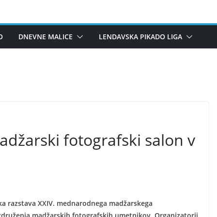
O
DNEVNE MALICE
LENDAVSKA PIKADO LIGA
žarski fotografski salon v
afska razstava XXIV. mednarodnega madžarskega
združenja madžarskih fotografskih umetnikov. Organizatorji