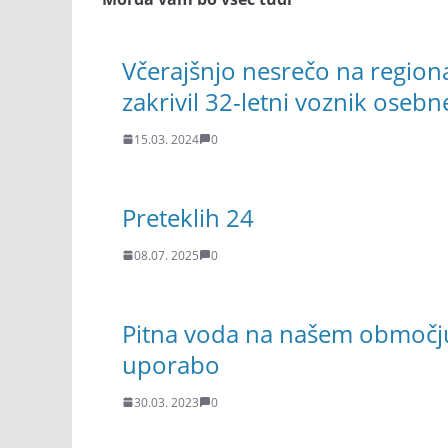
Včerajšnjo nesrečo na regional
zakrivil 32-letni voznik oseb
15.03. 2024
0
Preteklih 24
08.07. 2025
0
Pitna voda na našem območju v
uporabo
30.03. 2023
0