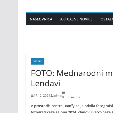
Skip
to
content
NASLOVNICA
AKTUALNE NOVICE
OSTAL
OSTALO
FOTO: Mednarodni mad
Lendavi
17.12. 2024
admin
0 Comments
V prostorih centra Bánffy se je odvila fotogr
fotografskega salona 2024, članov Svetovnega 