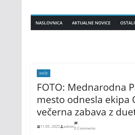
Skip
to
content
NASLOVNICA
AKTUALNE NOVICE
OSTAL
SVEŽE
FOTO: Mednarodna Pa
mesto odnesla ekipa
večerna zabava z du
11.05. 2025
admin
0 Comments