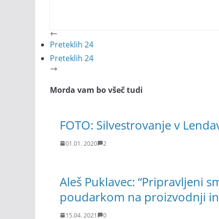
Preteklih 24
Preteklih 24
Morda vam bo všeč tudi
FOTO: Silvestrovanje v Lenda
01.01. 2020
2
Aleš Puklavec: “Pripravljeni s
poudarkom na proizvodnji in
15.04. 2021
0