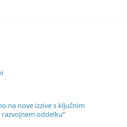
vi
mo na nove izzive s ključnim
 razvojnem oddelku”