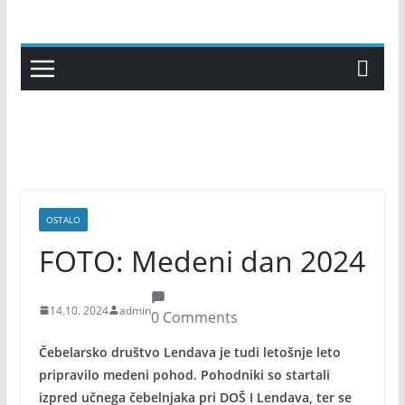
Skip
to
content
OSTALO
FOTO: Medeni dan 2024
14.10. 2024
admin
0 Comments
Čebelarsko društvo Lendava je tudi letošnje leto
pripravilo medeni pohod. Pohodniki so startali
izpred učnega čebelnjaka pri DOŠ I Lendava, ter se