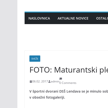
Skip
to
content
NASLOVNICA
AKTUALNE NOVICE
OSTAL
SVEŽE
FOTO: Maturantski ple
06.02. 2017
admin
0 Comments
V športni dvorani DSŠ Lendava se je minulo sobo
v obsežni fotogaleriji.