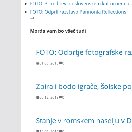
FOTO: Prireditev ob slovenskem kulturnem pr
FOTO: Odprli razstavo Pannonia Reflections
Morda vam bo všeč tudi
FOTO: Odprtje fotografske razs
01.08. 2018
0
Zbirali bodo igrače, šolske po
05.12. 2018
0
Stanje v romskem naselju v D
12.06. 2017
0