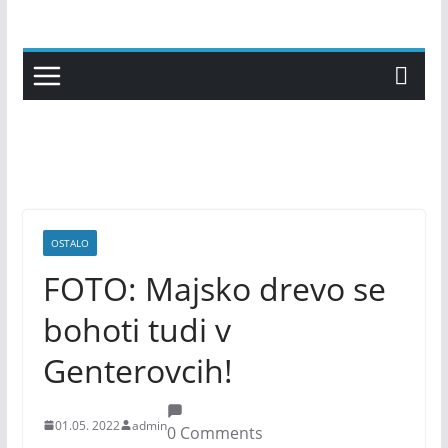
Skip
to
content
OSTALO
FOTO: Majsko drevo se
bohoti tudi v
Genterovcih!
01.05. 2022
admin
0 Comments