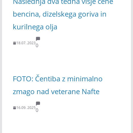
Naslednja dva tedna višje cene
bencina, dizelskega goriva in
kurilnega olja
18.07. 2023
0
FOTO: Čentiba z minimalno
zmago nad veterane Nafte
16.09. 2025
0