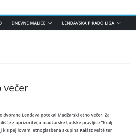
O
DNEVNE MALICE
LENDAVSKA PIKADO LIGA
 večer
ne dvorane Lendava potekal Madžarski etno večer. Za
išče z uprizoritvijo madžarske ljudske pravljice “Kralj
lj kis pej lovam, etnoglasbena skupina Kalász Máté ter