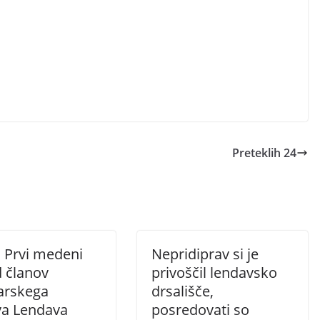
Preteklih 24
 Prvi medeni
Nepridiprav si je
 članov
privoščil lendavsko
arskega
drsališče,
va Lendava
posredovati so