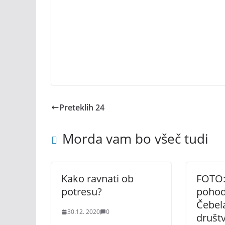
Preteklih 24
Morda vam bo všeč tudi
Kako ravnati ob
FOTO:
potresu?
pohod
Čebel
30.12. 2020
0
društ