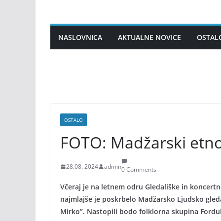
Skip
to
content
NASLOVNICA
AKTUALNE NOVICE
OSTAL
OSTALO
FOTO: Madžarski etno
28.08. 2024
admin
0 Comments
Včeraj je na letnem odru Gledališke in koncert
najmlajše je poskrbelo Madžarsko Ljudsko gledal
Mirko”. Nastopili bodo folklorna skupina Fordu