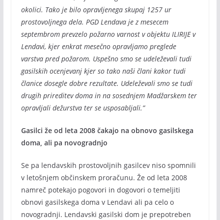
okolici. Tako je bilo opravljenega skupaj 1257 ur
prostovoljnega dela. PGD Lendava je z mesecem
septembrom prevzelo požarno varnost v objektu ILIRIJE v
Lendavi, kjer enkrat mesečno opravljamo preglede
varstva pred požarom. Uspešno smo se udeleževali tudi
gasilskih ocenjevanj kjer so tako naši člani kakor tudi
članice dosegle dobre rezultate. Udeleževali smo se tudi
drugih prireditev doma in na sosednjem Madžarskem ter
opravljali dežurstva ter se usposabljali.”
Gasilci že od leta 2008 čakajo na obnovo gasilskega
doma, ali pa novogradnjo
Se pa lendavskih prostovoljnih gasilcev niso spomnili
v letošnjem občinskem proračunu. Že od leta 2008
namreč potekajo pogovori in dogovori o temeljiti
obnovi gasilskega doma v Lendavi ali pa celo o
novogradnji. Lendavski gasilski dom je prepotreben