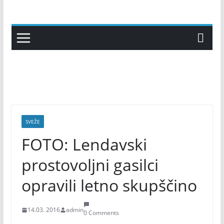
Skip
to
content
SVEŽE
FOTO: Lendavski
prostovoljni gasilci
opravili letno skupščino
14.03. 2016
admin
0 Comments