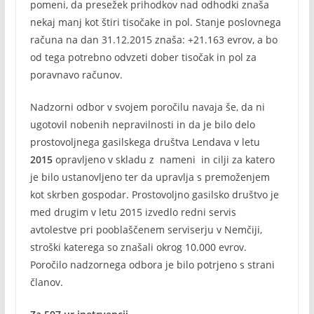
pomeni, da presežek prihodkov nad odhodki znaša
nekaj manj kot štiri tisočake in pol. Stanje poslovnega
računa na dan 31.12.2015 znaša: +21.163 evrov, a bo
od tega potrebno odvzeti dober tisočak in pol za
poravnavo računov.
Nadzorni odbor v svojem poročilu navaja še, da ni
ugotovil nobenih nepravilnosti in da je bilo delo
prostovoljnega gasilskega društva Lendava v letu
2015
opravljeno v skladu z nameni in cilji za katero
je bilo ustanovljeno ter da upravlja s premoženjem
kot skrben gospodar. Prostovoljno gasilsko društvo je
med drugim v letu 2015 izvedlo redni servis
avtolestve pri pooblaščenem serviserju v Nemčiji,
stroški katerega so znašali okrog 10.000 evrov.
Poročilo nadzornega odbora je bilo potrjeno s strani
članov.