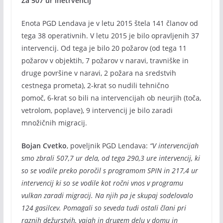
Za 507 ur inetrvencij
Enota PGD Lendava je v letu 2015 štela 141 članov od
tega 38 operativnih. V letu 2015 je bilo opravljenih 37
intervencij. Od tega je bilo 20 požarov (od tega 11
požarov v objektih, 7 požarov v naravi, travniške in
druge površine v naravi, 2 požara na sredstvih
cestnega prometa), 2-krat so nudili tehnično
pomoč, 6-krat so bili na intervencijah ob neurjih (toča,
vetrolom, poplave), 9 intervencij je bilo zaradi
množičnih migracij.
Bojan Cvetko
, poveljnik PGD Lendava:
“V intervencijah
smo zbrali 507,7 ur dela, od tega 290,3 ure intervencij, ki
so se vodile preko poročil s programom SPIN in 217,4 ur
intervencij ki so se vodile kot ročni vnos v programu
vulkan zaradi migracij. Na njih pa je skupaj sodelovalo
124 gasilcev. Pomagali so seveda tudi ostali člani pri
raznih dežurstvih, vajah in drugem delu v domu in