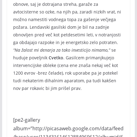
obnove, saj je dotrajana streha, garaže za
avtocisterne so ozke, na njih pa, zaradi nizkih vrat, ni
možno namestiti vodnega topa za gašenje večjega
požara. Lendavski gasilski dom je bil na zadnje
obnovljen pred več kot petdesetimi leti, v notranjosti
ga obdajajo razpoke in je energetsko zelo potraten.
“Na žalost mi denarja za tako investicijo nimamo,”
se
huduje poveljnik
Cvetko
. Gasilcem primanjkujejo
intervencijske obleke (cena ene znaša nekaj več kot
1200 evrov -brez čelade), rok uporabe pa je potekel
tudi nekaterim dihalnim aparatom, pa tudi kakšen
nov par rokavic bi jim prišel prav.
[pe2-gallery
album=”http://picasaweb.google.com/data/feed