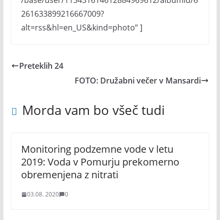
/base/user/113431614612884969612/albumid/6
261633899216667009?
alt=rss&hl=en_US&kind=photo” ]
Preteklih 24
FOTO: Družabni večer v Mansardi
Morda vam bo všeč tudi
Monitoring podzemne vode v letu
2019: Voda v Pomurju prekomerno
obremenjena z nitrati
03.08. 2020
0