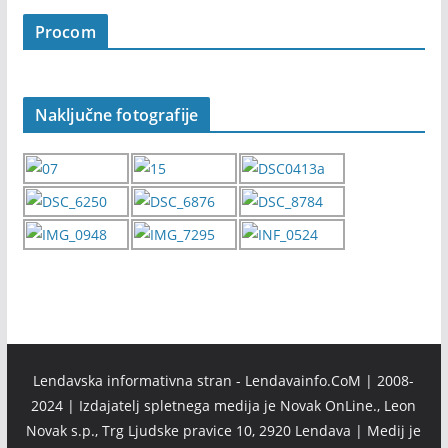
Procom
Naključne fotografije
Lendavska informativna stran - Lendavainfo.CoM | 2008-
2024 | Izdajatelj spletnega medija je Novak OnLine., Leon
Novak s.p., Trg Ljudske pravice 10, 2920 Lendava | Medij je