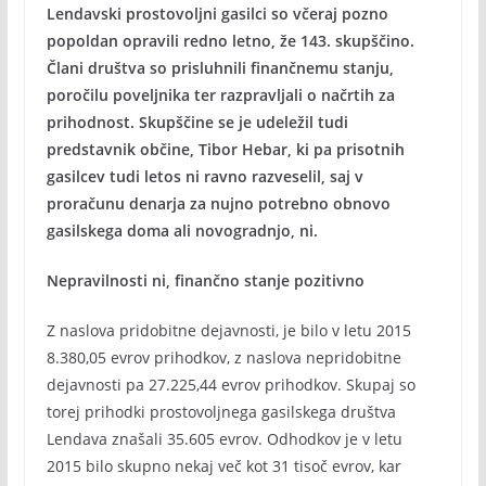
Lendavski prostovoljni gasilci so včeraj pozno
popoldan opravili redno letno, že 143. skupščino.
Člani društva so prisluhnili finančnemu stanju,
poročilu poveljnika ter razpravljali o načrtih za
prihodnost. Skupščine se je udeležil tudi
predstavnik občine, Tibor Hebar, ki pa prisotnih
gasilcev tudi letos ni ravno razveselil, saj v
proračunu denarja za nujno potrebno obnovo
gasilskega doma ali novogradnjo, ni.
Nepravilnosti ni, finančno stanje pozitivno
Z naslova pridobitne dejavnosti, je bilo v letu 2015
8.380,05 evrov prihodkov, z naslova nepridobitne
dejavnosti pa 27.225,44 evrov prihodkov. Skupaj so
torej prihodki prostovoljnega gasilskega društva
Lendava znašali 35.605 evrov. Odhodkov je v letu
2015 bilo skupno nekaj več kot 31 tisoč evrov, kar