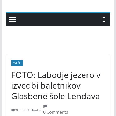
Skip
to
content
SVEŽE
FOTO: Labodje jezero v
izvedbi baletnikov
Glasbene šole Lendava
09.05. 2025
admin
0 Comments