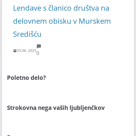
Lendave s članico društva na
delovnem obisku v Murskem
Središću
03.06. 2025
0
Poletno delo?
Strokovna nega vaših ljubljenčkov