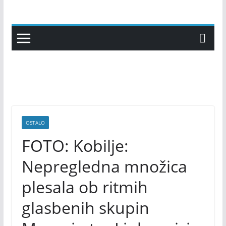
Skip
to
content
OSTALO
FOTO: Kobilje:
Nepregledna množica
plesala ob ritmih
glasbenih skupin