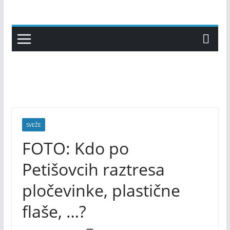
Skip
to
content
SVEŽE
FOTO: Kdo po
Petišovcih raztresa
pločevinke, plastične
flaše, …?