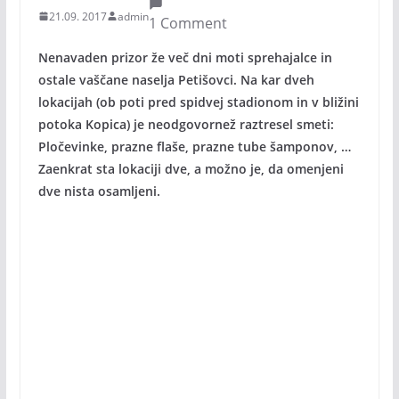
21.09. 2017
admin
1 Comment
Nenavaden prizor že več dni moti sprehajalce in
ostale vaščane naselja Petišovci. Na kar dveh
lokacijah (ob poti pred spidvej stadionom in v bližini
potoka Kopica) je neodgovornež raztresel smeti:
Pločevinke, prazne flaše, prazne tube šamponov, …
Zaenkrat sta lokaciji dve, a možno je, da omenjeni
dve nista osamljeni.