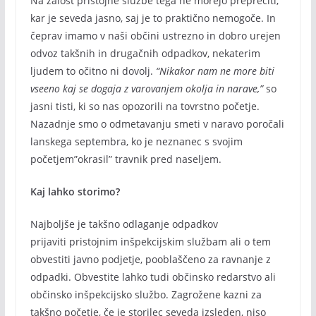
Na žalost pristojne službe tega ne morejo preprečiti,
kar je seveda jasno, saj je to praktično nemogoče. In
čeprav imamo v naši občini ustrezno in dobro urejen
odvoz takšnih in drugačnih odpadkov, nekaterim
ljudem to očitno ni dovolj.
“Nikakor nam ne more biti
vseeno kaj se dogaja z varovanjem okolja in narave,”
so
jasni tisti, ki so nas opozorili na tovrstno početje.
Nazadnje smo o odmetavanju smeti v naravo poročali
lanskega septembra, ko je neznanec s svojim
početjem”okrasil” travnik pred naseljem.
Kaj lahko storimo?
Najboljše je takšno odlaganje odpadkov
prijaviti pristojnim inšpekcijskim službam ali o tem
obvestiti javno podjetje, pooblaščeno za ravnanje z
odpadki. Obvestite lahko tudi občinsko redarstvo ali
občinsko inšpekcijsko službo. Zagrožene kazni za
takšno početje, če je storilec seveda izsleden, niso