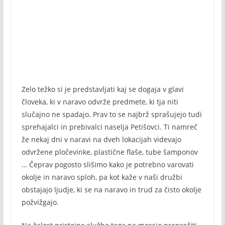
Zelo težko si je predstavljati kaj se dogaja v glavi
človeka, ki v naravo odvrže predmete, ki tja niti
slučajno ne spadajo. Prav to se najbrž sprašujejo tudi
sprehajalci in prebivalci naselja Petišovci. Ti namreč
že nekaj dni v naravi na dveh lokacijah videvajo
odvržene pločevinke, plastične flaše, tube šamponov
… Čeprav pogosto slišimo kako je potrebno varovati
okolje in naravo sploh, pa kot kaže v naši družbi
obstajajo ljudje, ki se na naravo in trud za čisto okolje
požvižgajo.