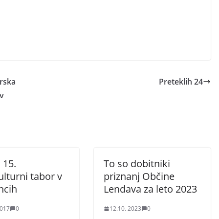
urska
Preteklih 24
ov
 15.
To so dobitniki
lturni tabor v
priznanj Občine
ncih
Lendava za leto 2023
2017
0
12.10. 2023
0