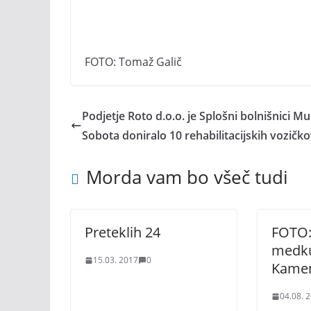
FOTO: Tomaž Galič
Podjetje Roto d.o.o. je Splošni bolnišnici M
Sobota doniralo 10 rehabilitacijskih vozičk
Morda vam bo všeč tudi
Preteklih 24
FOTO:
medku
15.03. 2017
0
Kame
04.08. 