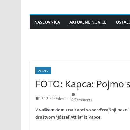
Skip
to
content
NASLOVNICA
AKTUALNE NOVICE
OSTAL
OSTALO
FOTO: Kapca: Pojmo 
19.10. 2024
admin
0 Comments
V vaškem domu na Kapci so se včerajšnji pozni 
društvom “József Attila” iz Kapce.