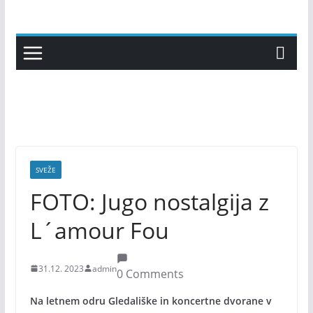
Skip
to
content
SVEŽE
FOTO: Jugo nostalgija z
L´amour Fou
31.12. 2023
admin
0 Comments
Na letnem odru Gledališke in koncertne dvorane v