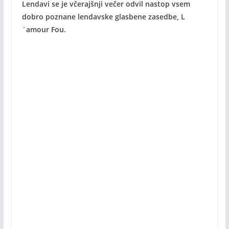
Lendavi se je včerajšnji večer odvil nastop vsem
dobro poznane lendavske glasbene zasedbe, L
´amour Fou.