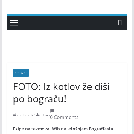
Skip
to
content
OSTALO
FOTO: Iz kotlov že diši
po bograču!
28.08. 2021
admin
0 Comments
Ekipe na tekmovališčih na letošnjem Bogračfestu