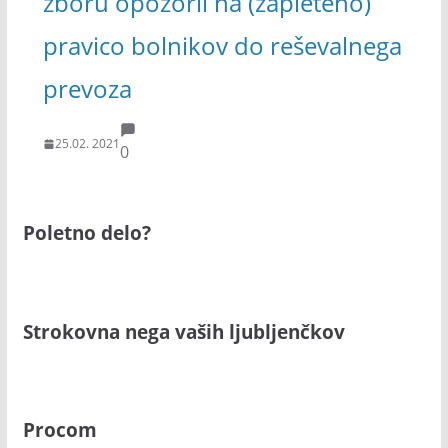
zboru opozoril na (zapleteno)
pravico bolnikov do reševalnega
prevoza
25.02. 2021
0
Poletno delo?
Strokovna nega vaših ljubljenčkov
Procom