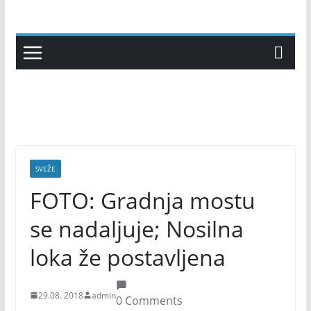
Skip
to
content
SVEŽE
FOTO: Gradnja mostu
se nadaljuje; Nosilna
loka že postavljena
29.08. 2018
admin
0 Comments