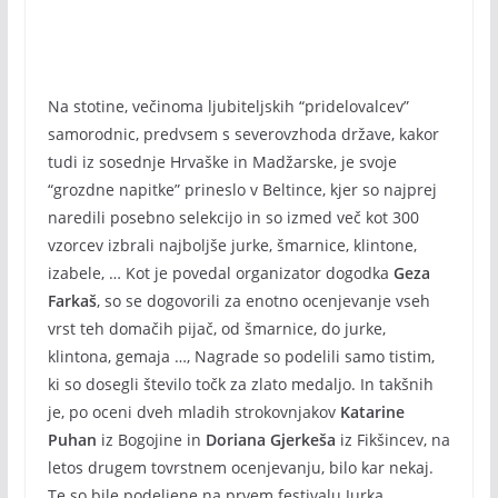
Na stotine, večinoma ljubiteljskih “pridelovalcev”
samorodnic, predvsem s severovzhoda države, kakor
tudi iz sosednje Hrvaške in Madžarske, je svoje
“grozdne napitke” prineslo v Beltince, kjer so najprej
naredili posebno selekcijo in so izmed več kot 300
vzorcev izbrali najboljše jurke, šmarnice, klintone,
izabele, … Kot je povedal organizator dogodka
Geza
Farkaš
, so se dogovorili za enotno ocenjevanje vseh
vrst teh domačih pijač, od šmarnice, do jurke,
klintona, gemaja …, Nagrade so podelili samo tistim,
ki so dosegli število točk za zlato medaljo. In takšnih
je, po oceni dveh mladih strokovnjakov
Katarine
Puhan
iz Bogojine in
Doriana Gjerkeša
iz Fikšincev, na
letos drugem tovrstnem ocenjevanju, bilo kar nekaj.
Te so bile podeljene na prvem festivalu Jurka,