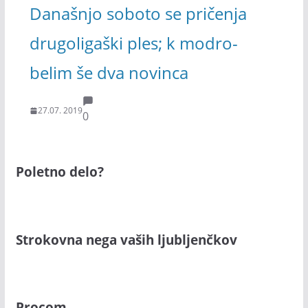
Današnjo soboto se pričenja
drugoligaški ples; k modro-
belim še dva novinca
27.07. 2019
0
Poletno delo?
Strokovna nega vaših ljubljenčkov
Procom