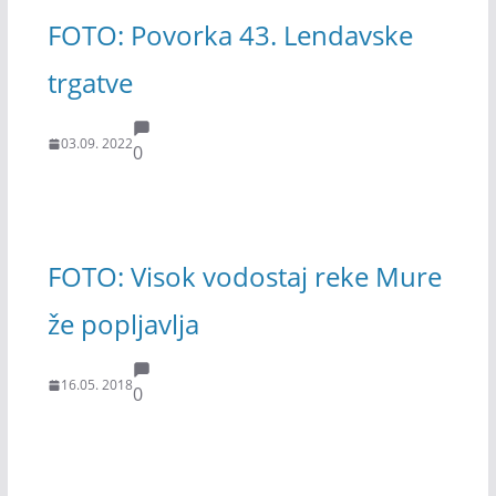
FOTO: Povorka 43. Lendavske
trgatve
03.09. 2022
0
FOTO: Visok vodostaj reke Mure
že popljavlja
16.05. 2018
0