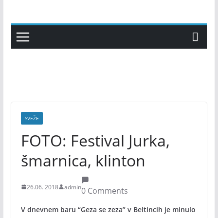
Skip
to
content
SVEŽE
FOTO: Festival Jurka,
šmarnica, klinton
26.06. 2018
admin
0 Comments
V dnevnem baru “Geza se zeza” v Beltincih je minulo