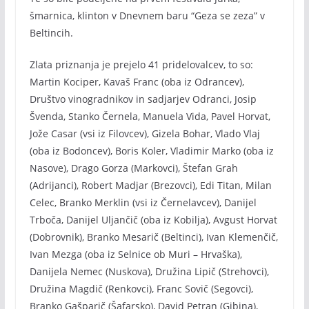
šmarnica, klinton v Dnevnem baru “Geza se zeza” v
Beltincih.
Zlata priznanja je prejelo 41 pridelovalcev, to so:
Martin Kociper, Kavaš Franc (oba iz Odrancev),
Društvo vinogradnikov in sadjarjev Odranci, Josip
Švenda, Stanko Černela, Manuela Vida, Pavel Horvat,
Jože Casar (vsi iz Filovcev), Gizela Bohar, Vlado Vlaj
(oba iz Bodoncev), Boris Koler, Vladimir Marko (oba iz
Nasove), Drago Gorza (Markovci), Štefan Grah
(Adrijanci), Robert Madjar (Brezovci), Edi Titan, Milan
Celec, Branko Merklin (vsi iz Černelavcev), Danijel
Trboča, Danijel Uljančič (oba iz Kobilja), Avgust Horvat
(Dobrovnik), Branko Mesarič (Beltinci), Ivan Klemenčič,
Ivan Mezga (oba iz Selnice ob Muri – Hrvaška),
Danijela Nemec (Nuskova), Družina Lipič (Strehovci),
Družina Magdič (Renkovci), Franc Sovič (Segovci),
Branko Gašparič (Šafarsko), David Petran (Gibina),