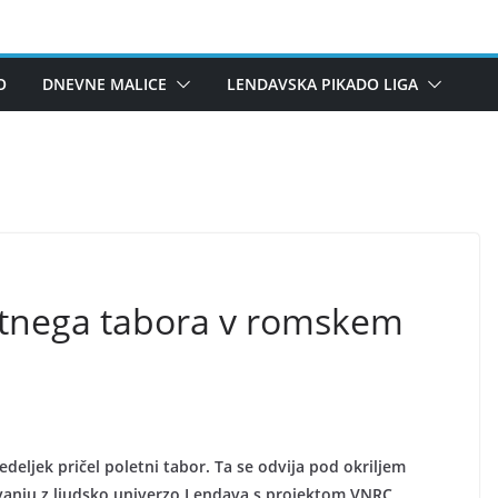
O
DNEVNE MALICE
LENDAVSKA PIKADO LIGA
etnega tabora v romskem
deljek pričel poletni tabor. Ta se odvija pod okriljem
vanju z ljudsko univerzo Lendava s projektom VNRC