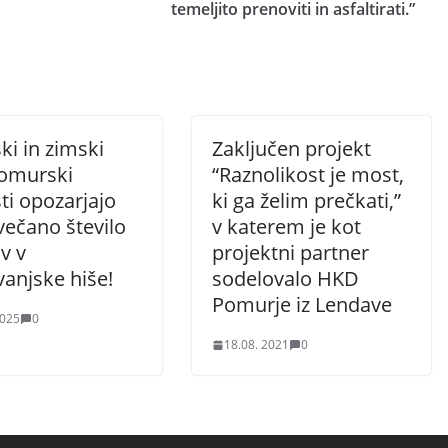
temeljito prenoviti in asfaltirati.”
ki in zimski
Zaključen projekt
Pomurski
“Raznolikost je most,
sti opozarjajo
ki ga želim prečkati,”
večano število
v katerem je kot
v v
projektni partner
anjske hiše!
sodelovalo HKD
Pomurje iz Lendave
2025
0
18.08. 2021
0