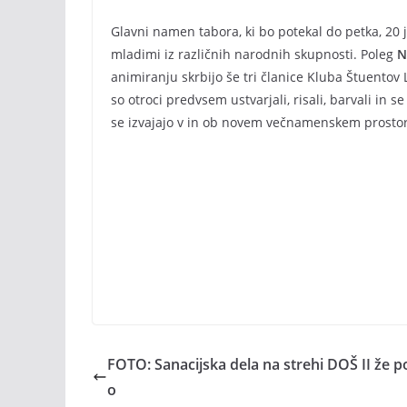
Glavni namen tabora, ki bo potekal do petka, 20 
mladimi iz različnih narodnih skupnosti. Poleg
N
animiranju skrbijo še tri članice Kluba Štuento
so otroci predvsem ustvarjali, risali, barvali in s
se izvajajo v in ob novem večnamenskem prosto
FOTO: Sanacijska dela na strehi DOŠ II že p
o