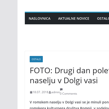
Skip
to
content
NASLOVNICA
AKTUALNE NOVICE
OSTAL
OSTALO
FOTO: Drugi dan pol
naselju v Dolgi vasi
18.07. 2018
admin
0 Comments
V romskem naselju v Dolgi vasi se je minuli pone
romskega kulturnega društva Romnji, v sodelo