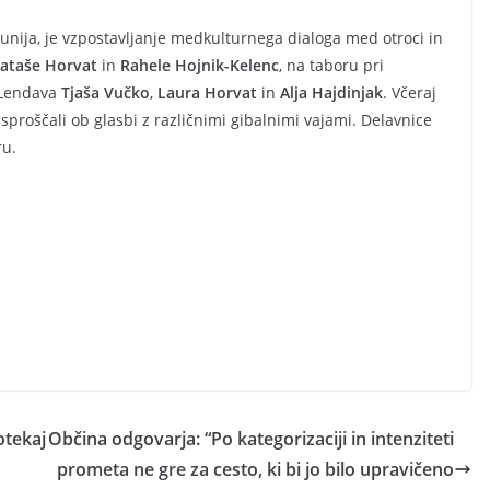
junija, je vzpostavljanje medkulturnega dialoga med otroci in
ataše Horvat
in
Rahele Hojnik-Kelenc
, na taboru pri
v Lendava
Tjaša Vučko
,
Laura Horvat
in
Alja Hajdinjak
. Včeraj
e sproščali ob glasbi z različnimi gibalnimi vajami. Delavnice
ru.
otekaj
Občina odgovarja: “Po kategorizaciji in intenziteti
prometa ne gre za cesto, ki bi jo bilo upravičeno