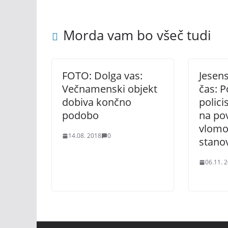
Morda vam bo všeč tudi
FOTO: Dolga vas:
Jesens
Večnamenski objekt
čas: 
dobiva končno
polici
podobo
na po
vlomo
14.08. 2018
0
stanov
06.11. 