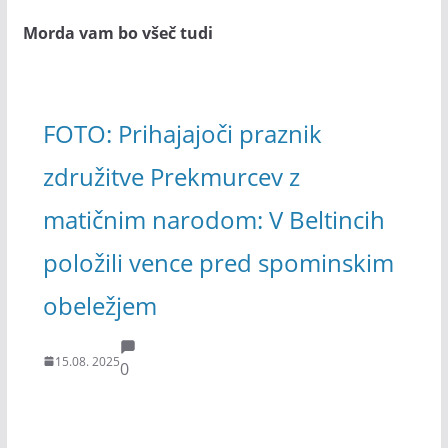
Morda vam bo všeč tudi
FOTO: Prihajajoči praznik
združitve Prekmurcev z
matičnim narodom: V Beltincih
položili vence pred spominskim
obeležjem
15.08. 2025
0