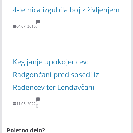
4-letnica izgubila boj z življenjem
04.07. 2016
1
Kegljanje upokojencev:
Radgončani pred sosedi iz
Radencev ter Lendavčani
11.05. 2022
0
Poletno delo?