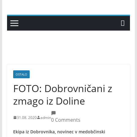
Skip
to
content
OSTALO
FOTO: Dobrovničani z
zmago iz Doline
31.08. 2020
admin
0 Comments
Ekipa iz Dobrovnika, novinec v medobčinski