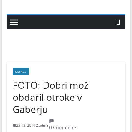
Skip
to
content
OSTALO
FOTO: Dobri mož
obdaril otroke v
Gaberju
23.12. 2019
admin
0 Comments