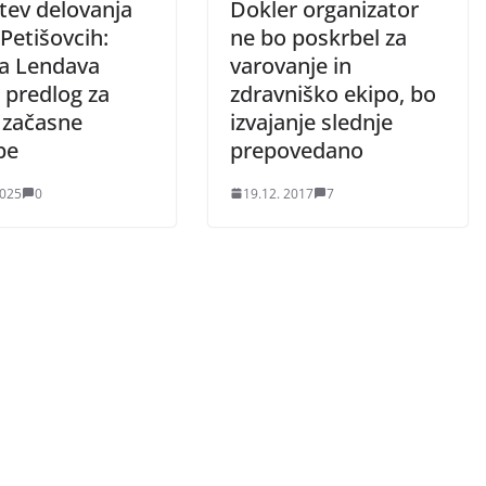
tev delovanja
Dokler organizator
Petišovcih:
ne bo poskrbel za
a Lendava
varovanje in
a predlog za
zdravniško ekipo, bo
 začasne
izvajanje slednje
be
prepovedano
2025
0
19.12. 2017
7