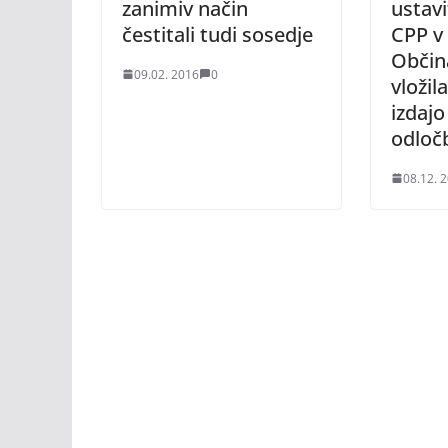
zanimiv način
ustavi
čestitali tudi sosedje
CPP v 
Občin
09.02. 2016
0
vložil
izdajo
odloč
08.12. 