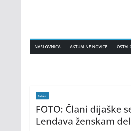
Skip
to
content
NASLOVNICA
AKTUALNE NOVICE
OSTAL
SVEŽE
FOTO: Člani dijaške s
Lendava ženskam deli