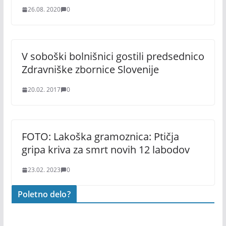
26.08. 2020
0
V soboški bolnišnici gostili predsednico
Zdravniške zbornice Slovenije
20.02. 2017
0
FOTO: Lakoška gramoznica: Ptičja
gripa kriva za smrt novih 12 labodov
23.02. 2023
0
Poletno delo?