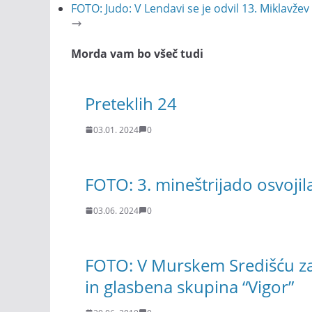
FOTO: Judo: V Lendavi se je odvil 13. Miklavžev
Morda vam bo všeč tudi
Preteklih 24
03.01. 2024
0
FOTO: 3. mineštrijado osvoji
03.06. 2024
0
FOTO: V Murskem Središću za
in glasbena skupina “Vigor”