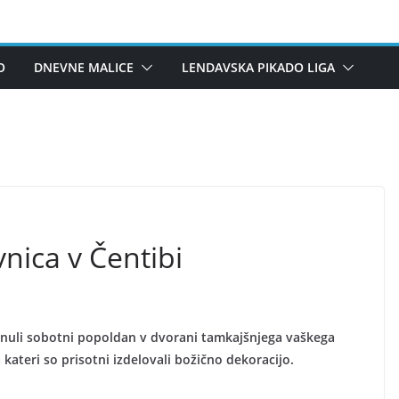
O
DNEVNE MALICE
LENDAVSKA PIKADO LIGA
nica v Čentibi
minuli sobotni popoldan v dvorani tamkajšnjega vaškega
ateri so prisotni izdelovali božično dekoracijo.