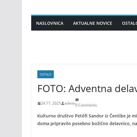
Skip
to
content
NASLOVNICA
AKTUALNE NOVICE
OSTAL
OSTALO
FOTO: Adventna delav
24.11. 2025
admin
0 Comments
Kulturno društvo Petőfi Sandor iz Čentibe je 
doma pripravilo posebno božično delavnico, na k