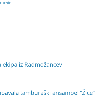
 turnir
la ekipa iz Radmožancev
bavala tamburaški ansambel “Žice”