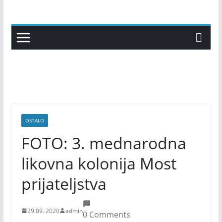
Skip
to
content
OSTALO
FOTO: 3. mednarodna
likovna kolonija Most
prijateljstva
29.09. 2020
admin
0 Comments