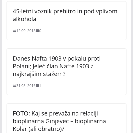
45-letni voznik prehitro in pod vplivom
alkohola
12.09. 2018
0
Danes Nafta 1903 v pokalu proti
Polani; Jeleć član Nafte 1903 z
najkrajšim stažem?
31.08. 2016
1
FOTO: Kaj se prevaža na relaciji
bioplinarna Ginjevec – bioplinarna
Kolar (ali obratno)?