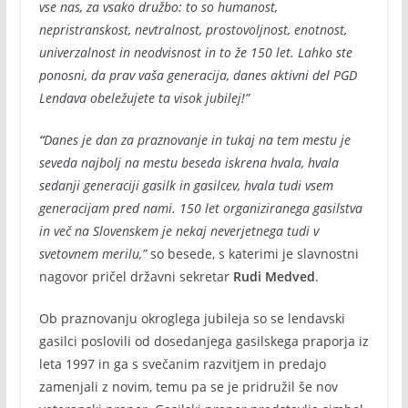
vse nas, za vsako družbo: to so humanost,
nepristranskost, nevtralnost, prostovoljnost, enotnost,
univerzalnost in neodvisnost in to že 150 let. Lahko ste
ponosni, da prav vaša generacija, danes aktivni del PGD
Lendava obeležujete ta visok jubilej!”
“
Danes je dan za praznovanje in tukaj na tem mestu je
seveda najbolj na mestu beseda iskrena hvala, hvala
sedanji generaciji gasilk in gasilcev, hvala tudi vsem
generacijam pred nami. 150 let organiziranega gasilstva
in več na Slovenskem je nekaj neverjetnega tudi v
svetovnem merilu,”
so besede, s katerimi je slavnostni
nagovor pričel državni sekretar
Rudi Medved
.
Ob praznovanju okroglega jubileja so se lendavski
gasilci poslovili od dosedanjega gasilskega praporja iz
leta 1997 in ga s svečanim razvitjem in predajo
zamenjali z novim, temu pa se je pridružil še nov