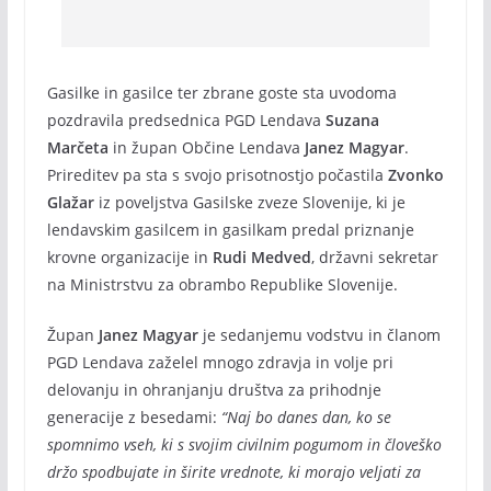
Gasilke in gasilce ter zbrane goste sta uvodoma
pozdravila predsednica PGD Lendava
Suzana
Marčeta
in župan Občine Lendava
Janez Magyar
.
Prireditev pa sta s svojo prisotnostjo počastila
Zvonko
Glažar
iz poveljstva Gasilske zveze Slovenije, ki je
lendavskim gasilcem in gasilkam predal priznanje
krovne organizacije in
Rudi Medved
, državni sekretar
na Ministrstvu za obrambo Republike Slovenije.
Župan
Janez Magyar
je sedanjemu vodstvu in članom
PGD Lendava zaželel mnogo zdravja in volje pri
delovanju in ohranjanju društva za prihodnje
generacije z besedami:
“Naj bo danes dan, ko se
spomnimo vseh, ki s svojim civilnim pogumom in človeško
držo spodbujate in širite vrednote, ki morajo veljati za