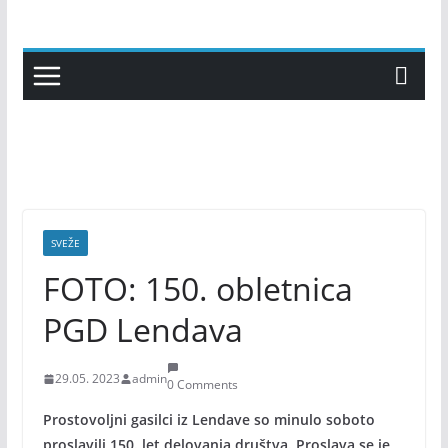
Skip
to
content
SVEŽE
FOTO: 150. obletnica
PGD Lendava
29.05. 2023
admin
0 Comments
Prostovoljni gasilci iz Lendave so minulo soboto
proslavili 150. let delovanja društva. Proslava se je