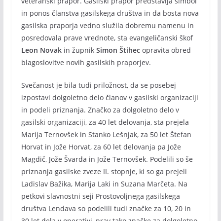
veteranski prapor. Gasilski prapor predstavlja simbol
in ponos članstva gasilskega društva in da bosta nova
gasilska praporja vedno služila dobremu namenu in
posredovala prave vrednote, sta evangeličanski škof
Leon Novak
in župnik
Simon Štihec
opravita obred
blagoslovitve novih gasilskih praporjev.
Svečanost je bila tudi priložnost, da se posebej
izpostavi dolgoletno delo članov v gasilski organizaciji
in podeli priznanja. Značko za dolgoletno delo v
gasilski organizaciji, za 40 let delovanja, sta prejela
Marija Ternovšek in Stanko Lešnjak, za 50 let Štefan
Horvat in Jože Horvat, za 60 let delovanja pa Jože
Magdič, Jože Švarda in Jože Ternovšek. Podelili so še
priznanja gasilske zveze II. stopnje, ki so ga prejeli
Ladislav Bažika, Marija Laki in Suzana Marčeta. Na
petkovi slavnostni seji Prostovoljnega gasilskega
društva Lendava so podelili tudi značke za 10, 20 in
30 let dela v operativi, prav tako značke za dolgoletno