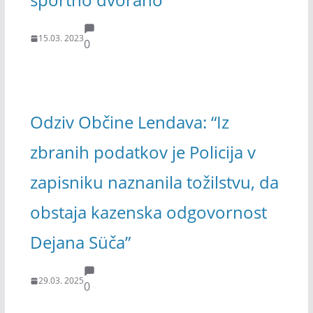
15.03. 2023
0
Odziv Občine Lendava: “Iz
zbranih podatkov je Policija v
zapisniku naznanila tožilstvu, da
obstaja kazenska odgovornost
Dejana Süča”
29.03. 2025
0