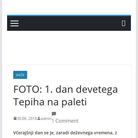
Skip
to
content
SVEŽE
FOTO: 1. dan devetega
Tepiha na paleti
30.06. 2018
admin
1 Comment
Včerajšnji dan se je, zaradi deževnega vremena, z