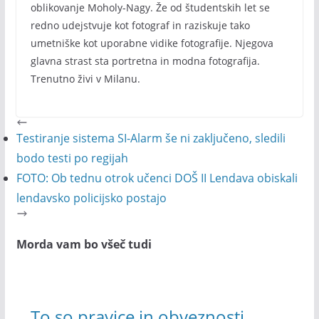
oblikovanje Moholy-Nagy. Že od študentskih let se
redno udejstvuje kot fotograf in raziskuje tako
umetniške kot uporabne vidike fotografije. Njegova
glavna strast sta portretna in modna fotografija.
Trenutno živi v Milanu.
Testiranje sistema SI-Alarm še ni zaključeno, sledili
bodo testi po regijah
FOTO: Ob tednu otrok učenci DOŠ II Lendava obiskali
lendavsko policijsko postajo
Morda vam bo všeč tudi
To so pravice in obveznosti