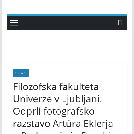
Skip
to
content
OSTALO
Filozofska fakulteta
Univerze v Ljubljani:
Odprli fotografsko
razstavo Artúra Eklerja