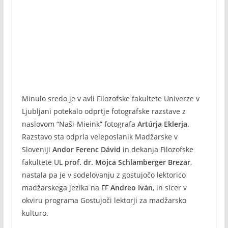
Minulo sredo je v avli Filozofske fakultete Univerze v
Ljubljani potekalo odprtje fotografske razstave z
naslovom “Naši-Mieink” fotografa
Artúrja Eklerja
.
Razstavo sta odprla veleposlanik Madžarske v
Sloveniji
Andor Ferenc Dávid
in dekanja Filozofske
fakultete UL
prof. dr. Mojca Schlamberger Brezar
,
nastala pa je v sodelovanju z gostujočo lektorico
madžarskega jezika na FF
Andreo Iván
, in sicer v
okviru programa Gostujoči lektorji za madžarsko
kulturo.