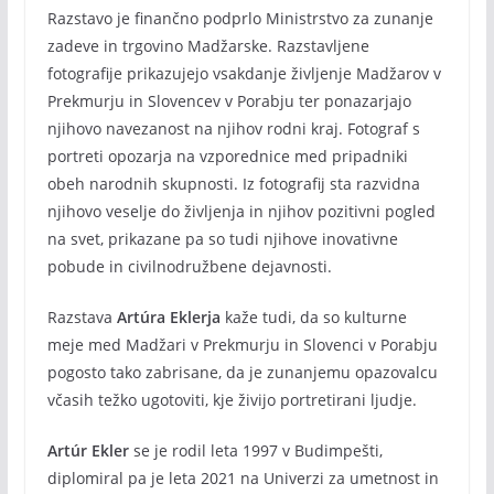
Razstavo je finančno podprlo Ministrstvo za zunanje
zadeve in trgovino Madžarske. Razstavljene
fotografije prikazujejo vsakdanje življenje Madžarov v
Prekmurju in Slovencev v Porabju ter ponazarjajo
njihovo navezanost na njihov rodni kraj. Fotograf s
portreti opozarja na vzporednice med pripadniki
obeh narodnih skupnosti. Iz fotografij sta razvidna
njihovo veselje do življenja in njihov pozitivni pogled
na svet, prikazane pa so tudi njihove inovativne
pobude in civilnodružbene dejavnosti.
Razstava
Artúra Eklerja
kaže tudi, da so kulturne
meje med Madžari v Prekmurju in Slovenci v Porabju
pogosto tako zabrisane, da je zunanjemu opazovalcu
včasih težko ugotoviti, kje živijo portretirani ljudje.
Artúr Ekler
se je rodil leta 1997 v Budimpešti,
diplomiral pa je leta 2021 na Univerzi za umetnost in