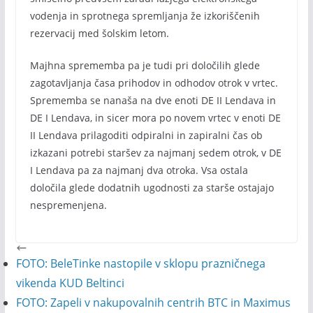
vodenja in sprotnega spremljanja že izkoriščenih
rezervacij med šolskim letom.
Majhna sprememba pa je tudi pri določilih glede
zagotavljanja časa prihodov in odhodov otrok v vrtec.
Sprememba se nanaša na dve enoti DE II Lendava in
DE I Lendava, in sicer mora po novem vrtec v enoti DE
II Lendava prilagoditi odpiralni in zapiralni čas ob
izkazani potrebi staršev za najmanj sedem otrok, v DE
I Lendava pa za najmanj dva otroka. Vsa ostala
določila glede dodatnih ugodnosti za starše ostajajo
nespremenjena.
FOTO: BeleTinke nastopile v sklopu prazničnega
vikenda KUD Beltinci
FOTO: Zapeli v nakupovalnih centrih BTC in Maximus