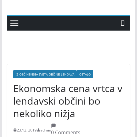
Skip
to
content
IZ OBČINSKEGA SVETA OBČINE LENDAVA
OSTALO
Ekonomska cena vrtca v
lendavski občini bo
nekoliko nižja
23.12. 2019
admin
0 Comments