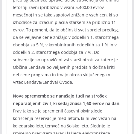
letošnji ravni (približno v višini 5.400,00 evrov
mesečno) in se tako zagotovi znižanje vseh cen, ki so
izhodišče za izračun plačila staršem za približno 11
evrov. To pomeni, da je občinski svet sprejel predlog,
da se veljavne cene znižajo v oddelkih 1. starostnega
obdobja za 5 %, v kombiniranih oddelkih za 1 % in v
oddelkih 2. starostnega obdobja za 7 %. Do
subvencije so upravičeni vsi starši otrok, za katere je
Občina Lendava po veljavnih predpisih dolžna kriti
del cene programa in imajo otroka vključenega v
Vrtec Lendava/Lendvai Óvoda.
Nove spremembe se nanašajo tudi na strošek
neporabljenih živil, ki sedaj znaša 1,60 evrov na dan.
Prav tako se je spremenil časovni okvir glede
koriščenja rezervacije med letom, ki ni več vezan na
koledarsko leto, temveč na šolsko leto. Slednje je
smiselno predvsem zaradi lažjega elektronskega