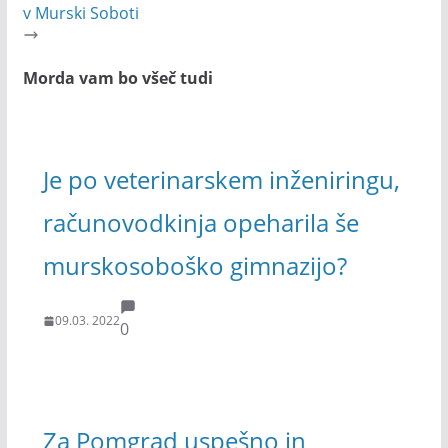
v Murski Soboti
Morda vam bo všeč tudi
Je po veterinarskem inženiringu,
računovodkinja opeharila še
murskosoboško gimnazijo?
09.03. 2022
0
Za Pomgrad uspešno in