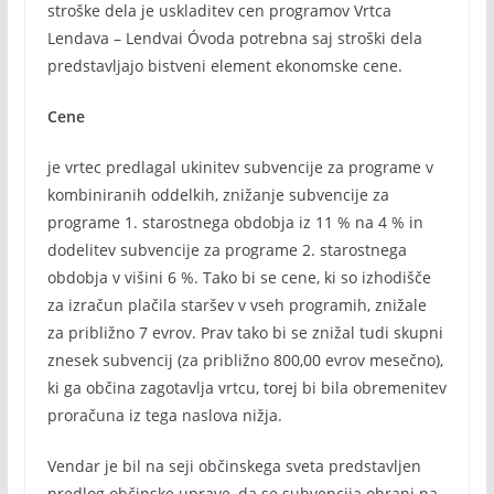
stroške dela je uskladitev cen programov Vrtca
Lendava – Lendvai Óvoda potrebna saj stroški dela
predstavljajo bistveni element ekonomske cene.
Cene
je vrtec predlagal ukinitev subvencije za programe v
kombiniranih oddelkih, znižanje subvencije za
programe 1. starostnega obdobja iz 11 % na 4 % in
dodelitev subvencije za programe 2. starostnega
obdobja v višini 6 %. Tako bi se cene, ki so izhodišče
za izračun plačila staršev v vseh programih, znižale
za približno 7 evrov. Prav tako bi se znižal tudi skupni
znesek subvencij (za približno 800,00 evrov mesečno),
ki ga občina zagotavlja vrtcu, torej bi bila obremenitev
proračuna iz tega naslova nižja.
Vendar je bil na seji občinskega sveta predstavljen
predlog občinske uprave, da se subvencija ohrani na