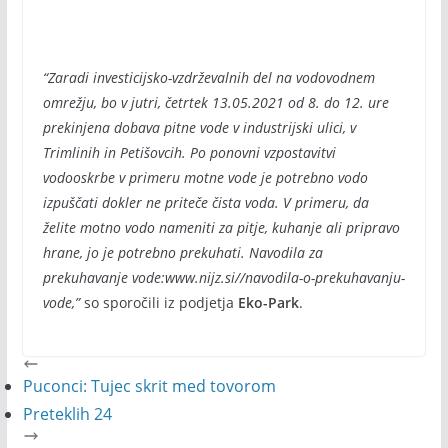
“Zaradi investicijsko-vzdrževalnih del na vodovodnem
omrežju, bo v jutri, četrtek 13.05.2021 od 8. do 12. ure
prekinjena dobava pitne vode v industrijski ulici, v
Trimlinih in Petišovcih. Po ponovni vzpostavitvi
vodooskrbe v primeru motne vode je potrebno vodo
izpuščati dokler ne priteče čista voda. V primeru, da
želite motno vodo nameniti za pitje, kuhanje ali pripravo
hrane, jo je potrebno prekuhati. Navodila za
prekuhavanje vode:www.nijz.si//navodila-o-prekuhavanju-
vode,”
so sporočili iz podjetja
Eko-Park
.
Puconci: Tujec skrit med tovorom
Preteklih 24