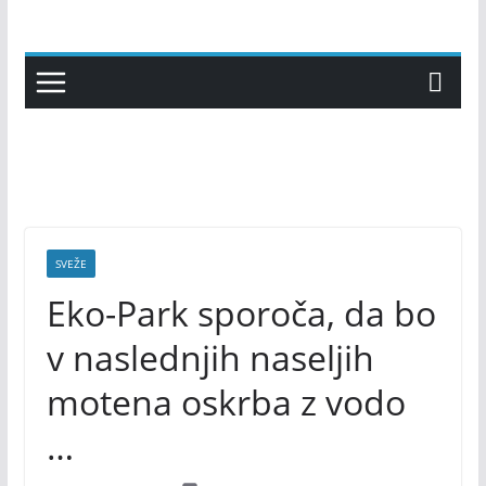
Skip
to
content
SVEŽE
Eko-Park sporoča, da bo
v naslednjih naseljih
motena oskrba z vodo
…