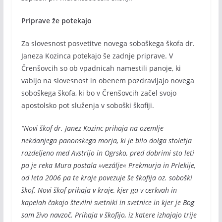
Priprave že potekajo
Za slovesnost posvetitve novega soboškega škofa dr.
Janeza Kozinca potekajo še zadnje priprave. V
Črenšovcih so ob vpadnicah namestili panoje, ki
vabijo na slovesnost in obenem pozdravljajo novega
soboškega škofa, ki bo v Črenšovcih začel svojo
apostolsko pot služenja v soboški škofiji.
“Novi škof dr. Janez Kozinc prihaja na ozemlje
nekdanjega panonskega morja, ki je bilo dolga stoletja
razdeljeno med Avstrijo in Ogrsko, pred dobrimi sto leti
pa je reka Mura postala »vezálje« Prekmurja in Prlekije,
od leta 2006 pa te kraje povezuje še škofija oz. soboški
škof. Novi škof prihaja v kraje, kjer ga v cerkvah in
kapelah čakajo številni svetniki in svetnice in kjer je Bog
sam živo navzoč. Prihaja v škofijo, iz katere izhajajo trije