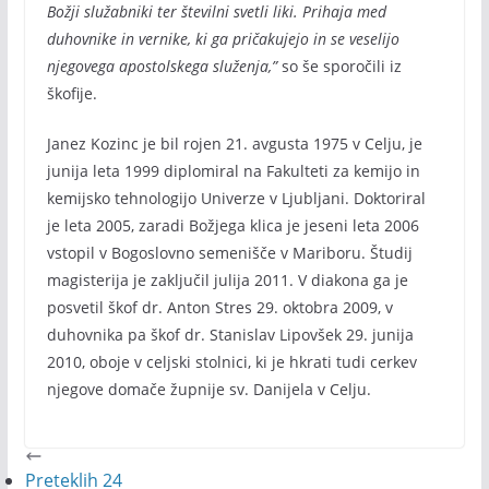
Božji služabniki ter številni svetli liki. Prihaja med
duhovnike in vernike, ki ga pričakujejo in se veselijo
njegovega apostolskega služenja,”
so še sporočili iz
škofije.
Janez Kozinc je bil rojen 21. avgusta 1975 v Celju, je
junija leta 1999 diplomiral na Fakulteti za kemijo in
kemijsko tehnologijo Univerze v Ljubljani. Doktoriral
je leta 2005, zaradi Božjega klica je jeseni leta 2006
vstopil v Bogoslovno semenišče v Mariboru. Študij
magisterija je zaključil julija 2011. V diakona ga je
posvetil škof dr. Anton Stres 29. oktobra 2009, v
duhovnika pa škof dr. Stanislav Lipovšek 29. junija
2010, oboje v celjski stolnici, ki je hkrati tudi cerkev
njegove domače župnije sv. Danijela v Celju.
Preteklih 24