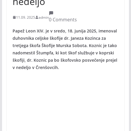
nedeljo
11.09. 2025
admin
0 Comments
Papež Leon XIV. je v sredo, 18. junija 2025, imenoval
duhovnika celjske škofije dr. Janeza Kozinca za
tretjega škofa Škofije Murska Sobota. Koznic je tako
nadomestil Štumpfa, ki kot škof službuje v koprski
škofiji, dr. Koznic pa bo škofovsko posvečenje prejel
v nedeljo v Črenšovcih.