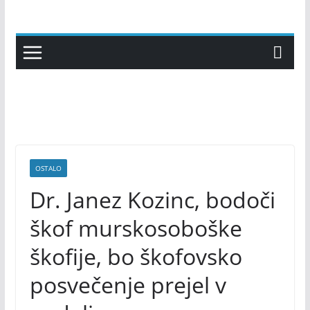
Skip
to
content
OSTALO
Dr. Janez Kozinc, bodoči
škof murskosoboške
škofije, bo škofovsko
posvečenje prejel v