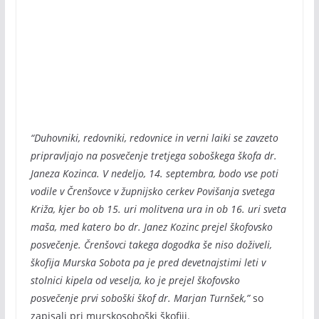
“Duhovniki, redovniki, redovnice in verni laiki se zavzeto
pripravljajo na posvečenje tretjega soboškega škofa dr.
Janeza Kozinca. V nedeljo, 14. septembra, bodo vse poti
vodile v Črenšovce v župnijsko cerkev Povišanja svetega
Križa, kjer bo ob 15. uri molitvena ura in ob 16. uri sveta
maša, med katero bo dr. Janez Kozinc prejel škofovsko
posvečenje. Črenšovci takega dogodka še niso doživeli,
škofija Murska Sobota pa je pred devetnajstimi leti v
stolnici kipela od veselja, ko je prejel škofovsko
posvečenje prvi soboški škof dr. Marjan Turnšek,”
so
zapisali pri murskosoboški škofiji.