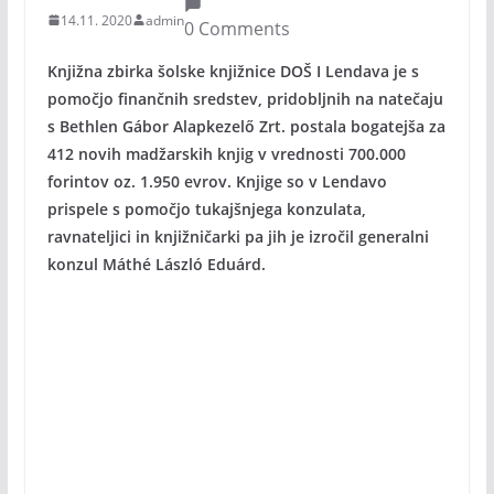
14.11. 2020
admin
0 Comments
Knjižna zbirka šolske knjižnice DOŠ I Lendava je s
pomočjo finančnih sredstev, pridobljnih na natečaju
s Bethlen Gábor Alapkezelő Zrt. postala bogatejša za
412 novih madžarskih knjig v vrednosti 700.000
forintov oz. 1.950 evrov. Knjige so v Lendavo
prispele s pomočjo tukajšnjega konzulata,
ravnateljici in knjižničarki pa jih je izročil generalni
konzul Máthé László Eduárd.