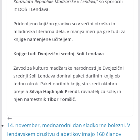
Konzulata Republike Madžarske v Lendavi,”
so sporočili
iz DOŠ I Lendava.
Pridobljeno knjižno gradivo so v večini otroška in
mladinska literarna dela, v manjši meri pa gre tudi za
knjige namenjene učiteljem.
Knjige tudi Dvojezični srednji šoli Lendava
Zavod za kulturo madžarske narodnosti je Dvojezični
srednji šoli Lendava doniral paket darilnih knjig ob
tednu otrok. Paket darilnih knjig sta sredi oktobra
prejela
Silvija Hajdinjak Prendl
, ravnateljica šole, in
njen namestnik
Tibor Tomšič
.
14. november, mednarodni dan sladkorne bolezni. V
lendavskem društvu diabetikov imajo 160 članov