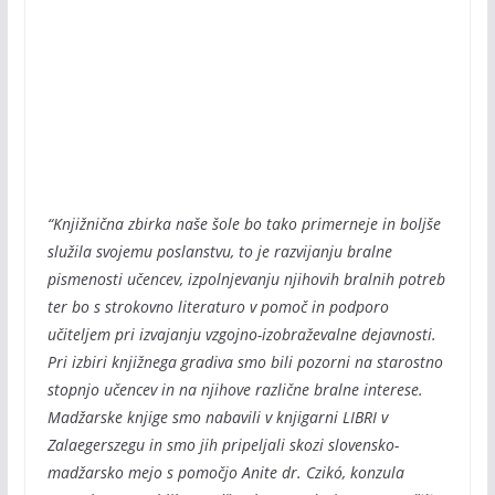
“Knjižnična zbirka naše šole bo tako primerneje in boljše
služila svojemu poslanstvu, to je razvijanju bralne
pismenosti učencev, izpolnjevanju njihovih bralnih potreb
ter bo s strokovno literaturo v pomoč in podporo
učiteljem pri izvajanju vzgojno-izobraževalne dejavnosti.
Pri izbiri knjižnega gradiva smo bili pozorni na starostno
stopnjo učencev in na njihove različne bralne interese.
Madžarske knjige smo nabavili v knjigarni LIBRI v
Zalaegerszegu in smo jih pripeljali skozi slovensko-
madžarsko mejo s pomočjo Anite dr. Czikó, konzula