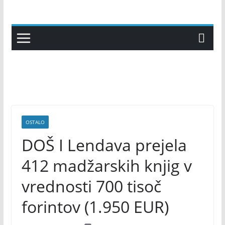
Skip
to
content
OSTALO
DOŠ I Lendava prejela
412 madžarskih knjig v
vrednosti 700 tisoč
forintov (1.950 EUR)