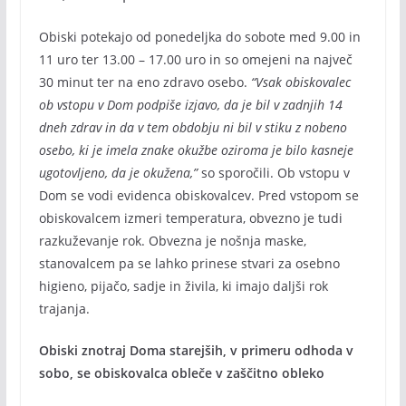
Obiski potekajo od ponedeljka do sobote med 9.00 in
11 uro ter 13.00 – 17.00 uro in so omejeni na največ
30 minut ter na eno zdravo osebo.
“Vsak obiskovalec
ob vstopu v Dom podpiše izjavo, da je bil v zadnjih 14
dneh zdrav in da v tem obdobju ni bil v stiku z nobeno
osebo, ki je imela znake okužbe oziroma je bilo kasneje
ugotovljeno, da je okužena,”
so sporočili. Ob vstopu v
Dom se vodi evidenca obiskovalcev. Pred vstopom se
obiskovalcem izmeri temperatura, obvezno je tudi
razkuževanje rok. Obvezna je nošnja maske,
stanovalcem pa se lahko prinese stvari za osebno
higieno, pijačo, sadje in živila, ki imajo daljši rok
trajanja.
Obiski znotraj Doma starejših, v primeru odhoda v
sobo, se obiskovalca obleče v zaščitno obleko