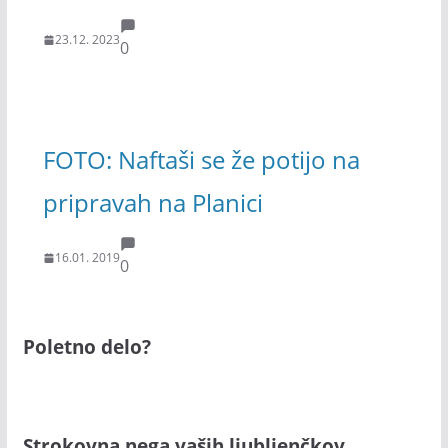
23.12. 2023
0
FOTO: Naftaši se že potijo na
pripravah na Planici
16.01. 2019
0
Poletno delo?
Strokovna nega vaših ljubljenčkov