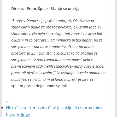
Direktor Franc Špilak: Stanje se umirja
“Stanje v Domu se je pričelo umirjati. Okužbe so pri
stanovalcih padle za več kot polovico, okuženih je še 16
stanovalcev. Na delo se vračajo tudi zaposleni, ki so bili
okuženi in so ozdraveli, od minulega petka naprej pa že
sprejemamo tudi nove stanovalce. Trenutno imamo
prostora za 25 novih stanovalcev, tako da prošnje že
sprejemamo. V tem trenutku imamo največ dela s
premeščanjem ozdravelih stanovalcev nazaj v svoje sobe,
preostali okuženi v izolaciji še ostajajo. Seveda upamo na
najboljše, se trudimo in delamo naprej,”
je za naš
spletni portal dejal
Franc Špilak
.
Hitra “zasnežena zima” se je zaključila s prav tako
hitro odjugo