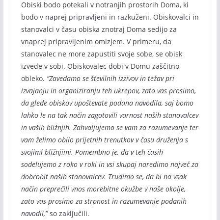
Obiski bodo potekali v notranjih prostorih Doma, ki
bodo v naprej pripravljeni in razkuženi. Obiskovalci in
stanovalci v času obiska znotraj Doma sedijo za
vnaprej pripravljenim omizjem. V primeru, da
stanovalec ne more zapustiti svoje sobe, se obisk
izvede v sobi. Obiskovalec dobi v Domu zaščitno
obleko.
“Zavedamo se številnih izzivov in težav pri
izvajanju in organiziranju teh ukrepov, zato vas prosimo,
da glede obiskov upoštevate podana navodila, saj bomo
lahko le na tak način zagotovili varnost naših stanovalcev
in vaših bližnjih. Zahvaljujemo se vam za razumevanje ter
vam želimo obilo prijetnih trenutkov v času druženja s
svojimi bližnjimi. Pomembno je, da v teh časih
sodelujemo z roko v roki in vsi skupaj naredimo največ za
dobrobit naših stanovalcev. Trudimo se, da bi na vsak
način preprečili vnos morebitne okužbe v naše okolje,
zato vas prosimo za strpnost in razumevanje podanih
navodil,”
so zaključili.