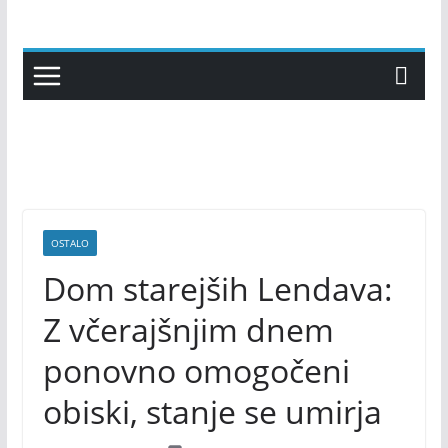
Skip
to
content
OSTALO
Dom starejših Lendava:
Z včerajšnjim dnem
ponovno omogočeni
obiski, stanje se umirja