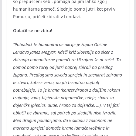
so prepuščeni sebi, pomaga pa jim lahko zgolj
humanitarna pomoč. Slednjo bomo jutri, kot prvi v
Pomurju, pričeli zbirati v Lendavi.
Oblačil se ne zbira!
“Pobudnik te humanitarne akcije je župan Občine
Lendava Janez Magyar, Rdeči križ Slovenije pa sicer z
zbiranja humanitarne pomoči za Ukrajino še ni začel. To
pomoč bomo torej od jutri naprej zbirali na predlog
župana. Predlog smo seveda sprejeli in zaenkrat zbiramo
le stvari, katere vemo, da jih trenutno najbolj
potrebujejo. To je hrana (konzervirana) z daljšim rokom
trajanja, vodo, higienske pripomočke, odeje, stvari za
dojenčke (plenice, dude, hrano za dojenčke, …). V tej fazi
oblačil ne zbiramo, saj potreb po slednjih niso izrazili.
Med drugim poudarjamo, da v skladu z zakonom ne
moremo sprejeti domače hrane (dmače vložnine in
podobno), saj nas zavezuje sledljivost prejetega in