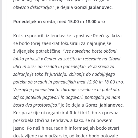
obvezna deklaracija,”
je dejala
Gomzi Jablanovec
.
Ponedeljek in sreda, med 15.00 in 18.00 uro
Kot so sporočili iz lendavske izpostave Rdečega križa,
se bodo torej zaenkrat fokusirali za najnujnejše
življenjske potrebščine.
“Vse navedeno boste občani
lahko prinesli v Center za zaščito in reševanje na Glavni
ulici in sicer ob sredah in ponedeljkih. Prva sreda za
zbiranje je tako že jutrišnja. Zbiranje do nadaljnjega
poteka ob sredah in ponedeljkih med 15.00 in 18.00 uro.
Včerajšnji ponedeljek to zbiranje seveda še ni potekalo,
saj so potekali pogovori in dogovori, pomagala pa nam
bosta dva prostovoljca,”
je še dejala
Gomzi Jablanovec
.
Ker pa akcije ni organiziral Rdeči križ, bo za prevoz
poskrbela Občina Lendava, a kako, še ni povsem
jasno. Po naših neuradnih informacijah bodo stvari
dostavljene na madžarsko, od koder bodo potovale