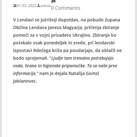
01.03. 2022
admin
0 Comments
V Lendavi se jutrišnji dopoldan, na pobudo župana
Občine Lendava Janeza Magyarja, pričenja zbiranje
pomoči za v vojni prizadeto Ukrajino. Zbiranje bo
potekalo vsak ponedeljek in sredo, pri lendavski
izpostavi Rdečega križa pa poudarjajo, da oblačil ne
bodo sprejemali. “
Ljudje tam trenutno potrebujejo
vodo, hrano in higienske pripomočke. To so naše prve
informacije,”
nam je dejala Natalija Gomzi
Jablanovec.