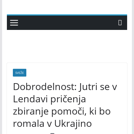
Skip
to
content
SVEŽE
Dobrodelnost: Jutri se v
Lendavi pričenja
zbiranje pomoči, ki bo
romala v Ukrajino