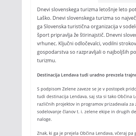
Dnevi slovenskega turizma letošnje leto p
Laško. Dnevi slovenskega turizma so največ
ga Slovenska turistična organizacija v sode
šport pripravlja že štirinajstič. Dnevni sl
vrhunec. Ključni odločevalci, vodilni strokov
gospodarstva so razpravljali o najboljših
turizmu.
Destinacija Lendava tudi uradno prevzela trajn
S podpisom Zelene zaveze se je v postopek prido
tudi destinacija Lendava, saj sta si tako Občina
različnih projektov in programov prizadevala za 
sodelovanje članov t. i. zelene ekipe in drugih 
naloge.
Znak, ki ga je prejela Občina Lendava, včeraj 