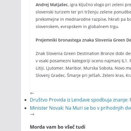
Andrej Matjašec
, igra ključno vlogo pri zeleni 
slovenski turizem ter pri trženju zelene ponudb
prekomejne in mednarodne razpise, hkrati pa bo 
slovenskem, evropskem in globalnem trgu.
Prejemniki bronastega znaka Slovenia Green De
Znak Slovenia Green Destination Bronze dobi dest
v vsaki posamezni kategoriji oceno najmanj 6,1. P
Litiji, Ljutomer, Maribor, Murska Sobota, Novo mesto,
Slovenj Gradec, Šmarje pri Jelšah, Zeleni kras, K
Društvo Provida iz Lendave spodbuja znanje: 
Minister Novak: Na Muri se bo v prihodnjih dveh
Morda vam bo všeč tudi