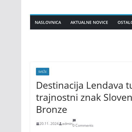
Skip
to
content
NASLOVNICA
AKTUALNE NOVICE
OSTAL
SVEŽE
Destinacija Lendava t
trajnostni znak Slove
Bronze
20.11. 2024
admin
0 Comments