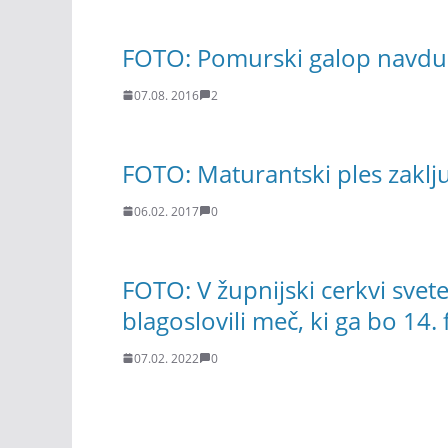
FOTO: Pomurski galop navduši
07.08. 2016
2
FOTO: Maturantski ples zaklju
06.02. 2017
0
FOTO: V župnijski cerkvi svet
blagoslovili meč, ki ga bo 14.
07.02. 2022
0