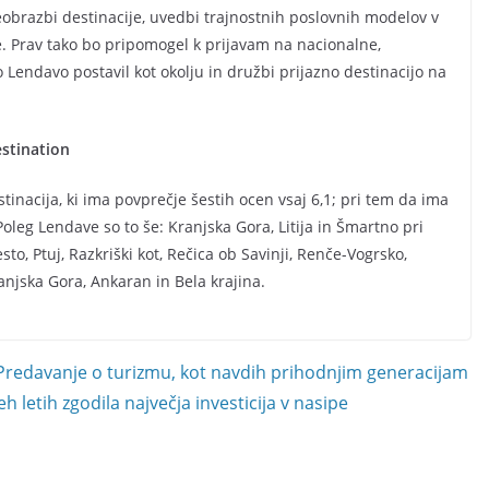
preobrazbi destinacije, uvedbi trajnostnih poslovnih modelov v
e. Prav tako bo pripomogel k prijavam na nacionalne,
Lendavo postavil kot okolju in družbi prijazno destinacijo na
stination
inacija, ki ima povprečje šestih ocen vsaj 6,1; pri tem da ima
oleg Lendave so to še: Kranjska Gora, Litija in Šmartno pri
 Ptuj, Razkriški kot, Rečica ob Savinji,​​ Renče-Vogrsko,​​​​
ranjska Gora, Ankaran in Bela krajina.
Predavanje o turizmu, kot navdih prihodnjim generacijam
 letih zgodila največja investicija v nasipe