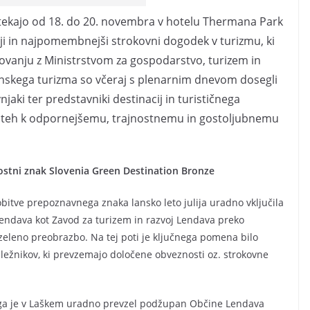
otekajo od 18. do 20. novembra v hotelu Thermana Park
ji in najpomembnejši strokovni dogodek v turizmu, ki
lovanju z Ministrstvom za gospodarstvo, turizem in
ovenskega turizma so včeraj s plenarnim dnevom dosegli
njaki ter predstavniki destinacij in turističnega
 poteh k odpornejšemu, trajnostnemu in gostoljubnemu
ostni znak Slovenia Green Destination Bronze
bitve prepoznavnega znaka lansko leto julija uradno vključila
 Lendava kot Zavod za turizem in razvoj Lendava preko
zeleno preobrazbo. Na tej poti je ključnega pomena bilo
deležnikov, ki prevzemajo določene obveznosti oz. strokovne
pa ga je v Laškem uradno prevzel podžupan Občine Lendava