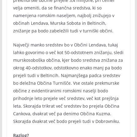
prekmurske občine prejele 3,4 milijone, pri čemer
velja omeniti, da se finančna sredstva, ki so
namenjena romskim naseljem, najbolj znižujejo v
občinah Lendava, Murska Sobota in Beltincih,
znižanje pa bodo zabeležili tudi v turniški občini.
Največji manko sredstev bo v Občini Lendava, tukaj
lahko govorimo o več kot 50-odstotnem znižanju, sledi
murskosoboška občina, kjer bodo sredstva znižana za
okrog 40-odstotkov, odstotkovno enako manj pa bodo
prejeli tudi v Beltincih. Najmanjšega padca sredstev
bo deležna Občina Turnišče. Vse ostale prekmurske
občine z evidentiranimi romskimi naselji bodo
prihodnje leto prejele več sredstev, več kot prejšnja
leta. Skorajda trikrat več sredstev bo prejela Občina
Cankova, dvakrat več pa denimo Občina Kuzma.
Skorajda dvakrat več bodo prejeli tudi v Dobrovniku.
Razlog?