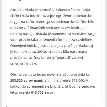
Aktualna vlada je namreč iz Zakona o financiranju
občin črtala indeks razvojne ogroženosti pomurske
regije, na račun katerega so prekmurske Občine bile
deležne več finančnih sredstev za evidentirana
romska naselja, dodala je namenskost sredstev, kar je
sicer prav in tako spremenila formulo za razdelitev.
Omenjeni indeks je sicer vpeljala prejšnja vlada, saj
je tudi takrat razdelitev sredstev bila naravnana
precej nepravično, kar pa je “popravil” že prej
omenjeni indeks.
Občina Lendava bo po novem izračunu prejela kar
293.320 evrov manj
, lani jih je prejela 572.000. V
kolikor do sprememb ne bi prišlo, bi Občina Lendava
letos prejela
613.706 evrov
.