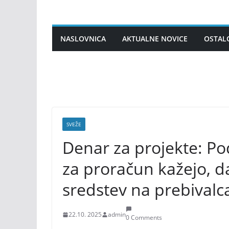
Skip
to
content
NASLOVNICA
AKTUALNE NOVICE
OSTAL
SVEŽE
Denar za projekte: Po
za proračun kažejo, 
sredstev na prebivalc
22.10. 2025
admin
0 Comments