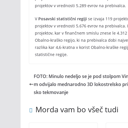
projektov v vrednosti 5.289 evrov na prebivalca.
V
Posavski statistični regiji
se izvaja 119 projekt
projektov v vrednosti 5.676 evrov na prebivalca.
projektov, kar v finančnem smislu znese le 4.312
Obalno-kraško regijo, ki na prebivalca dobi najve
razlika kar 4,6-kratna v korist Obalno-kraške reg
statistične regije.
FOTO: Minulo nedeljo se je pod stolpom Vi
m odvijalo mednarodno 3D lokostrelsko prij
sko tekmovanje
Morda vam bo všeč tudi