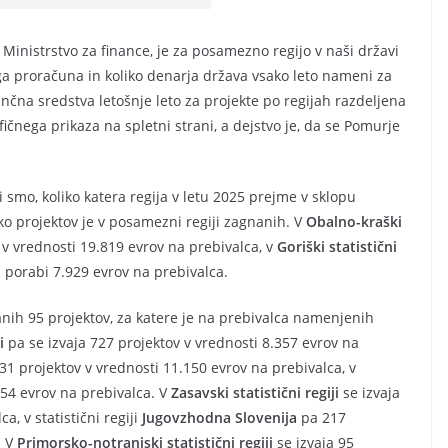
inistrstvo za finance, je za posamezno regijo v naši državi
ega proračuna in koliko denarja država vsako leto nameni za
čna sredstva letošnje leto za projekte po regijah razdeljena
ičnega prikaza na spletni strani, a dejstvo je, da se Pomurje
i smo, koliko katera regija v letu 2025 prejme v sklopu
o projektov je v posamezni regiji zagnanih. V
Obalno-kraški
 v vrednosti 19.819 evrov na prebivalca, v
Goriški statistični
a porabi 7.929 evrov na prebivalca.
nih 95 projektov, za katere je na prebivalca namenjenih
i
pa se izvaja 727 projektov v vrednosti 8.357 evrov na
31 projektov v vrednosti 11.150 evrov na prebivalca, v
654 evrov na prebivalca. V
Zasavski statistični regiji
se izvaja
a, v statistični regiji
Jugovzhodna Slovenija
pa 217
. V
Primorsko-notranjski statistični regiji
se izvaja 95