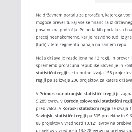
Na državnem portalu za proračun, katerega vodi M
mogoče preveriti, kaj vse se financira iz državn
posamezna področja. Po podatkih portala so finan
precej neenakomerno, kar je razvidno tudi iz graf
(tudi) v tem segmentu nahaja na samem repu.
Naša država je razdeljena na 12 regij, in preveril
sprememb proračuna republike Slovenije in kolik
statistični regiji
se trenutno izvaja 158 projektov
regiji
pa se izvaja 206 projektov, za katere držav
V
Primorsko-notranjski statistični regiji
je zagna
5.289 evrov, v
Osrednjeslovenski statistični regij
prebivalca. V
Koroški statistični regiji
se izvaja 1
Savinjski statistični regiji
pa 305 projektov in 9.
88 projektov v vrednosti 10.121 evrov na prebivalc
projektov v vrednosti 13.828 evrov na prebivalca