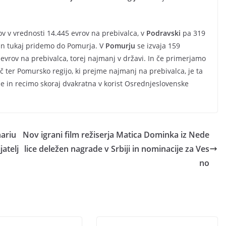
ov v vrednosti 14.445 evrov na prebivalca, v
Podravski
pa 319
 In tukaj pridemo do Pomurja. V
Pomurju
se izvaja 159
 evrov na prebivalca, torej najmanj v državi. In če primerjamo
č ter Pomursko regijo, ki prejme najmanj na prebivalca, je ta
ije in recimo skoraj dvakratna v korist Osrednjeslovenske
nariu
Nov igrani film režiserja Matica Dominka iz Nede
atelj
lice deležen nagrade v Srbiji in nominacije za Ves
no