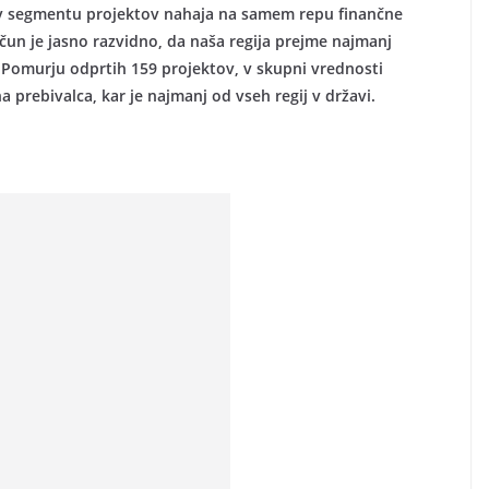
i) v segmentu projektov nahaja na samem repu finančne
čun je jasno razvidno, da naša regija prejme najmanj
v Pomurju odprtih 159 projektov, v skupni vrednosti
a prebivalca, kar je najmanj od vseh regij v državi.