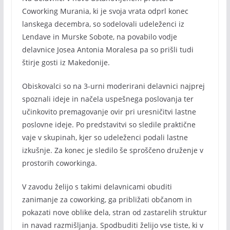
Coworking Murania, ki je svoja vrata odprl konec
lanskega decembra, so sodelovali udeleženci iz
Lendave in Murske Sobote, na povabilo vodje
delavnice Josea Antonia Moralesa pa so prišli tudi
štirje gosti iz Makedonije.
Obiskovalci so na 3-urni moderirani delavnici najprej
spoznali ideje in načela uspešnega poslovanja ter
učinkovito premagovanje ovir pri uresničitvi lastne
poslovne ideje. Po predstavitvi so sledile praktične
vaje v skupinah, kjer so udeleženci podali lastne
izkušnje. Za konec je sledilo še sproščeno druženje v
prostorih coworkinga.
V zavodu želijo s takimi delavnicami obuditi
zanimanje za coworking, ga približati občanom in
pokazati nove oblike dela, stran od zastarelih struktur
in navad razmišljanja. Spodbuditi želijo vse tiste, ki v