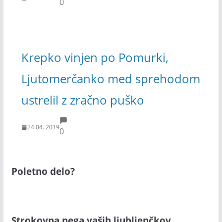
0
Krepko vinjen po Pomurki,
Ljutomerčanko med sprehodom
ustrelil z zračno puško
24.04. 2019
0
Poletno delo?
Strokovna nega vaših ljubljenčkov