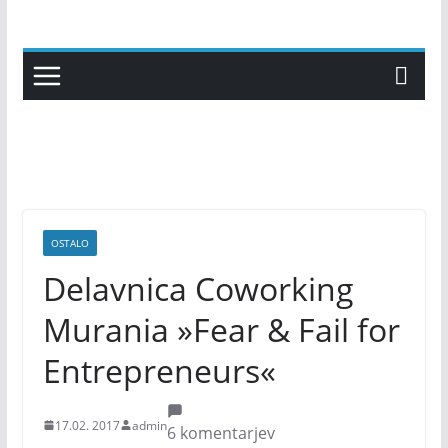
Skip
to
content
OSTALO
Delavnica Coworking
Murania »Fear & Fail for
Entrepreneurs«
17.02. 2017
admin
6 komentarjev