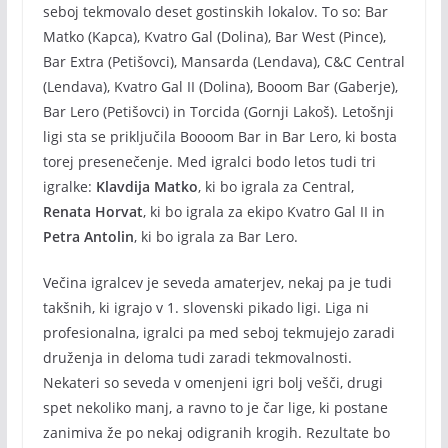
seboj tekmovalo deset gostinskih lokalov. To so: Bar
Matko (Kapca), Kvatro Gal (Dolina), Bar West (Pince),
Bar Extra (Petišovci), Mansarda (Lendava), C&C Central
(Lendava), Kvatro Gal II (Dolina), Booom Bar (Gaberje),
Bar Lero (Petišovci) in Torcida (Gornji Lakoš). Letošnji
ligi sta se priključila Boooom Bar in Bar Lero, ki bosta
torej presenečenje. Med igralci bodo letos tudi tri
igralke:
Klavdija Matko
, ki bo igrala za Central,
Renata Horvat
, ki bo igrala za ekipo Kvatro Gal II in
Petra Antolin
, ki bo igrala za Bar Lero.
Večina igralcev je seveda amaterjev, nekaj pa je tudi
takšnih, ki igrajo v 1. slovenski pikado ligi. Liga ni
profesionalna, igralci pa med seboj tekmujejo zaradi
druženja in deloma tudi zaradi tekmovalnosti.
Nekateri so seveda v omenjeni igri bolj vešči, drugi
spet nekoliko manj, a ravno to je čar lige, ki postane
zanimiva že po nekaj odigranih krogih. Rezultate bo