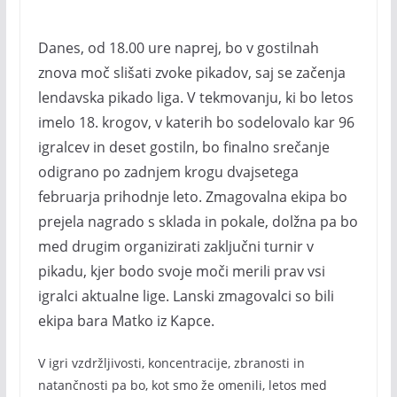
Danes, od 18.00 ure naprej, bo v gostilnah
znova moč slišati zvoke pikadov, saj se začenja
lendavska pikado liga. V tekmovanju, ki bo letos
imelo 18. krogov, v katerih bo sodelovalo kar 96
igralcev in deset gostiln, bo finalno srečanje
odigrano po zadnjem krogu dvajsetega
februarja prihodnje leto. Zmagovalna ekipa bo
prejela nagrado s sklada in pokale, dolžna pa bo
med drugim organizirati zaključni turnir v
pikadu, kjer bodo svoje moči merili prav vsi
igralci aktualne lige. Lanski zmagovalci so bili
ekipa bara Matko iz Kapce.
V igri vzdržljivosti, koncentracije, zbranosti in
natančnosti pa bo, kot smo že omenili, letos med