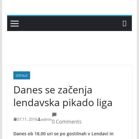
Skip
to
content
OSTALO
Danes se začenja
lendavska pikado liga
07.11. 2016
admin
0 Comments
Danes ob 18.00 uri se po gostilnah v Lendavi in