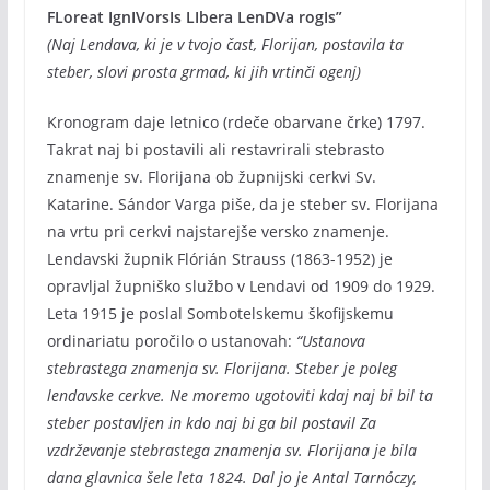
FLoreat IgnIVorsIs LIbera LenDVa rogIs”
(Naj Lendava, ki je v tvojo čast, Florijan, postavila ta
steber, slovi prosta grmad, ki jih vrtinči ogenj)
Kronogram daje letnico (rdeče obarvane črke) 1797.
Takrat naj bi postavili ali restavrirali stebrasto
znamenje sv. Florijana ob župnijski cerkvi Sv.
Katarine. Sándor Varga piše, da je steber sv. Florijana
na vrtu pri cerkvi najstarejše versko znamenje.
Lendavski župnik Flórián Strauss (1863-1952) je
opravljal župniško službo v Lendavi od 1909 do 1929.
Leta 1915 je poslal Sombotelskemu škofijskemu
ordinariatu poročilo o ustanovah:
“Ustanova
stebrastega znamenja sv. Florijana. Steber je poleg
lendavske cerkve. Ne moremo ugotoviti kdaj naj bi bil ta
steber postavljen in kdo naj bi ga bil postavil Za
vzdrževanje stebrastega znamenja sv. Florijana je bila
dana glavnica šele leta 1824. Dal jo je Antal Tarnóczy,