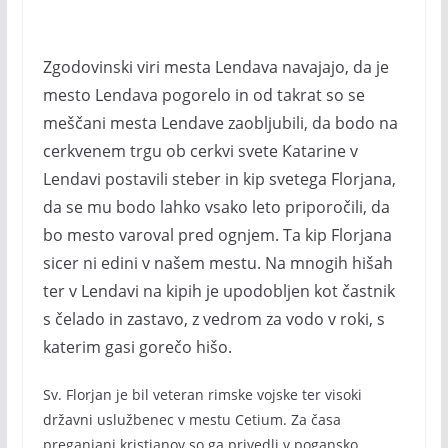
Zgodovinski viri mesta Lendava navajajo, da je
mesto Lendava pogorelo in od takrat so se
meščani mesta Lendave zaobljubili, da bodo na
cerkvenem trgu ob cerkvi svete Katarine v
Lendavi postavili steber in kip svetega Florjana,
da se mu bodo lahko vsako leto priporočili, da
bo mesto varoval pred ognjem. Ta kip Florjana
sicer ni edini v našem mestu. Na mnogih hišah
ter v Lendavi na kipih je upodobljen kot častnik
s čelado in zastavo, z vedrom za vodo v roki, s
katerim gasi gorečo hišo.
Sv. Florjan je bil veteran rimske vojske ter visoki
državni uslužbenec v mestu Cetium. Za časa
preganjanj kristjanov so ga privedli v pogansko