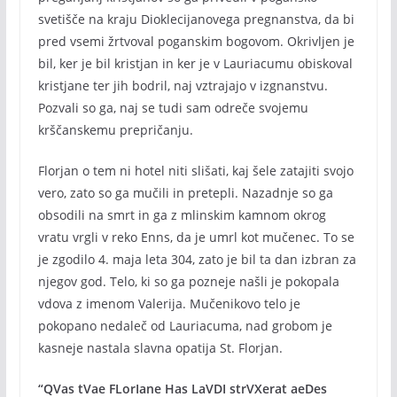
svetišče na kraju Dioklecijanovega pregnanstva, da bi
pred vsemi žrtvoval poganskim bogovom. Okrivljen je
bil, ker je bil kristjan in ker je v Lauriacumu obiskoval
kristjane ter jih bodril, naj vztrajajo v izgnanstvu.
Pozvali so ga, naj se tudi sam odreče svojemu
krščanskemu prepričanju.
Florjan o tem ni hotel niti slišati, kaj šele zatajiti svojo
vero, zato so ga mučili in pretepli. Nazadnje so ga
obsodili na smrt in ga z mlinskim kamnom okrog
vratu vrgli v reko Enns, da je umrl kot mučenec. To se
je zgodilo 4. maja leta 304, zato je bil ta dan izbran za
njegov god. Telo, ki so ga pozneje našli je pokopala
vdova z imenom Valerija. Mučenikovo telo je
pokopano nedaleč od Lauriacuma, nad grobom je
kasneje nastala slavna opatija St. Florjan.
“QVas tVae FLorIane Has LaVDI strVXerat aeDes