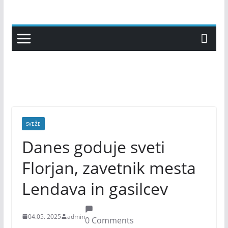
Skip
to
content
SVEŽE
Danes goduje sveti
Florjan, zavetnik mesta
Lendava in gasilcev
04.05. 2025
admin
0 Comments