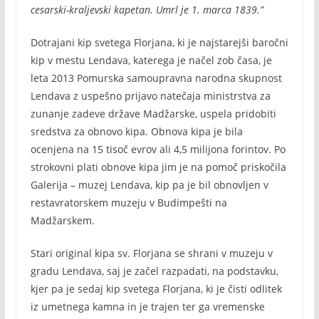
cesarski-kraljevski kapetan. Umrl je 1. marca 1839.”
Dotrajani kip svetega Florjana, ki je najstarejši baročni
kip v mestu Lendava, katerega je načel zob časa, je
leta 2013 Pomurska samoupravna narodna skupnost
Lendava z uspešno prijavo natečaja ministrstva za
zunanje zadeve države Madžarske, uspela pridobiti
sredstva za obnovo kipa. Obnova kipa je bila
ocenjena na 15 tisoč evrov ali 4,5 milijona forintov. Po
strokovni plati obnove kipa jim je na pomoč priskočila
Galerija – muzej Lendava, kip pa je bil obnovljen v
restavratorskem muzeju v Budimpešti na
Madžarskem.
Stari original kipa sv. Florjana se shrani v muzeju v
gradu Lendava, saj je začel razpadati, na podstavku,
kjer pa je sedaj kip svetega Florjana, ki je čisti odlitek
iz umetnega kamna in je trajen ter ga vremenske