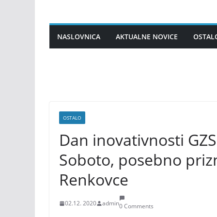
Skip
to
content
NASLOVNICA
AKTUALNE NOVICE
OSTAL
OSTALO
Dan inovativnosti GZS:
Soboto, posebno prizn
Renkovce
02.12. 2020
admin
0 Comments