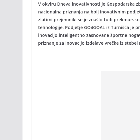
V okviru Dneva inovativnosti je Gospodarska zb
nacionalna priznanja najbolj inovativnim podje
zlatimi prejemniki se je znašlo tudi prekmursk
tehnologije. Podjetje GO4GOAL iz Turnišča je p
inovacijo inteligentno zasnovane športne noga
priznanje za inovacijo izdelave vrečke iz stebel 