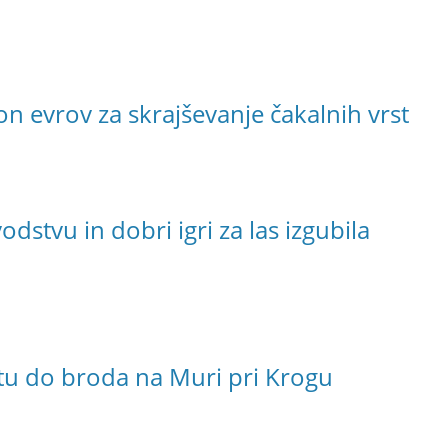
jon evrov za skrajševanje čakalnih vrst
dstvu in dobri igri za las izgubila
tu do broda na Muri pri Krogu