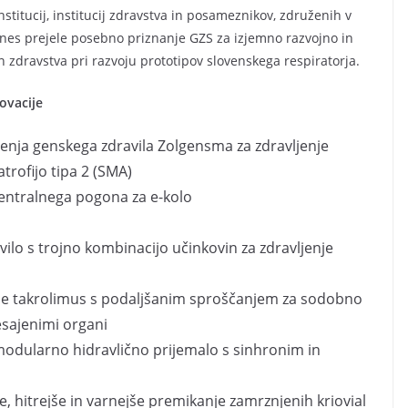
stitucij, institucij zdravstva in posameznikov, združenih v
 danes prejele posebno priznanje GZS za izjemno razvojno in
n zdravstva pri razvoju prototipov slovenskega respiratorja.
ovacije
čenja genskega zdravila Zolgensma za zdravljenje
rofijo tipa 2 (SMA)
centralnega pogona za e-kolo
ilo s trojno kombinacijo učinkovin za zdravljenje
ule takrolimus s podaljšanim sproščanjem za sodobno
esajenimi organi
modularno hidravlično prijemalo s sinhronim in
e, hitrejše in varnejše premikanje zamrznjenih kriovial