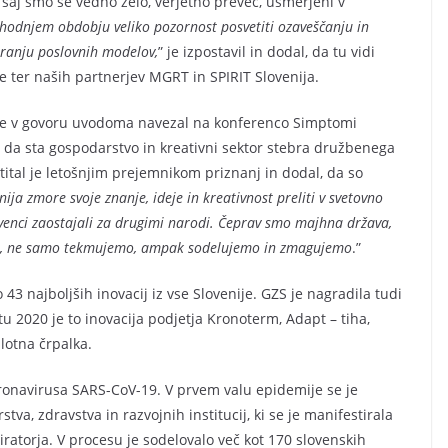
), saj smo še vedno zelo, verjetno preveč, usmerjeni v
hodnjem obdobju veliko pozornost posvetiti ozaveščanju in
viranju poslovnih modelov,
” je izpostavil in dodal, da tu vidi
ter naših partnerjev MGRT in SPIRIT Slovenija.
je v govoru uvodoma navezal na konferenco Simptomi
l, da sta gospodarstvo in kreativni sektor stebra družbenega
ital je letošnjim prejemnikom priznanj in dodal, da so
nija zmore svoje znanje, ideje in kreativnost preliti v svetovno
lovenci zaostajali za drugimi narodi. Čeprav smo majhna država,
stjo, ne samo tekmujemo, ampak sodelujemo in zmagujemo
.”
43 najboljših inovacij iz vse Slovenije. GZS je nagradila tudi
tu 2020 je to inovacija podjetja Kronoterm, Adapt – tiha,
plotna črpalka.
oronavirusa SARS-CoV-19. V prvem valu epidemije se je
tva, zdravstva in razvojnih institucij, ki se je manifestirala
iratorja. V procesu je sodelovalo več kot 170 slovenskih