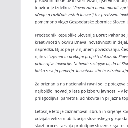
poslovnih modelov in storitvizaciji (servitisation
inoviranje izdelkov. “
Ravno zato bomo morali v pri
učenju o različnih vrstah inovacij ter predvsem ino
pomembno vlogo Gospodarske zbornice Slovenije 
Predsednik Republike Slovenije
Borut Pahor
se 
kreativnosti v okviru Dneva inovativnosti in deja
napredka, ključ pa je v njunem povezovanju. Čest
njihovi “
izjemni in prebojni projekti dokaz, da Slove
primerljive inovacije. Nobenih razlogov ni, da bi S
lahko s svojo pametjo, inovativnostjo in vztrajno
Za priznanja na nacionalni ravni se je potegovalo 
najboljšo
inovacijo leta po izboru javnosti
– v le
prilagodljiva, pametna, učinkovita in prijazna to
Letošnje leto je zaznamoval izbruh in širjenje k
odvijala velika mobilizacija slovenskega gospodars
skozi proces razvoja prototipov slovenskega resp