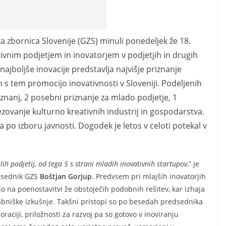
 zbornica Slovenije (GZS) minuli ponedeljek že 18.
tivnim podjetjem in inovatorjem v podjetjih in drugih
ajboljše inovacije predstavlja najvišje priznanje
 s tem promocijo inovativnosti v Sloveniji. Podeljenih
riznanj, 2 posebni priznanje za mlado podjetje, 1
ezovanje kulturno kreativnih industrij in gospodarstva.
ta po izboru javnosti. Dogodek je letos v celoti potekal v
alih podjetij, od tega 5 s strani mladih inovativnih startupov
,” je
edsednik GZS
Boštjan Gorjup
. Predvsem pri mlajših inovatorjih
ijo na poenostavitvi že obstoječih podobnih rešitev, kar izhaja
abniške izkušnje. Takšni pristopi so po besedah predsednika
oraciji, priložnosti za razvoj pa so gotovo v inoviranju