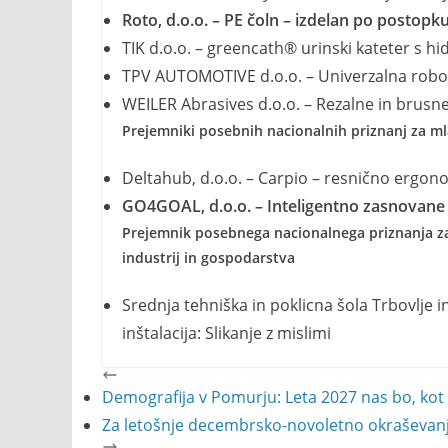
Roto, d.o.o. – PE čoln – izdelan po postopk
TIK d.o.o. – greencath® urinski kateter s 
TPV AUTOMOTIVE d.o.o. – Univerzalna robot
WEILER Abrasives d.o.o. – Rezalne in brusne
Prejemniki posebnih nacionalnih priznanj za m
Deltahub, d.o.o. – Carpio – resnično ergon
GO4GOAL, d.o.o. – Inteligentno zasnovan
Prejemnik posebnega nacionalnega priznanja za 
industrij in gospodarstva
Srednja tehniška in poklicna šola Trbovlje i
inštalacija: Slikanje z mislimi
Demografija v Pomurju: Leta 2027 nas bo, kot 
Za letošnje decembrsko-novoletno okraševanj