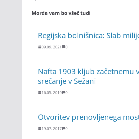
Morda vam bo všeč tudi
Regijska bolnišnica: Slab mili
09.09. 2021
0
Nafta 1903 kljub začetnemu vo
srečanje v Sežani
16.05. 2019
0
Otvoritev prenovljenega mos
19.07. 2017
0