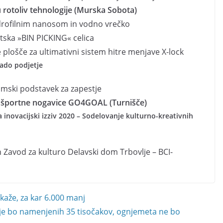
u rotoliv tehnologije (Murska Sobota)
hidrofilnim nanosom in vodno vrečko
ska »BIN PICKING« celica
 plošče za ultimativni sistem hitre menjave X-lock
lado podjetje
omski podstavek za zapestje
e športne nogavice GO4GOAL (Turnišče)
inovacijski izziv 2020 – Sodelovanje kulturno-kreativnih
n Zavod za kulturo Delavski dom Trbovlje – BCI-
kaže, za kar 6.000 manj
e bo namenjenih 35 tisočakov, ognjemeta ne bo