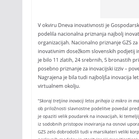
V okviru Dneva inovativnosti je Gospodarska
podelila nacionalna priznanja najbolj inova
organizacijah. Nacionalno priznanje GZS za n
inovativnim dosežkom slovenskih podjetij in
je bilo 11 zlatih, 24 srebrnih, 5 bronastih p
posebno priznanje za inovacijski izziv – pov
Nagrajena je bila tudi najboljša inovacija le
virtualnem okolju.
“
Skoraj tretjina inovacij letos prihaja iz mikro in m
ob priložnosti slavnostne podelitve povedal pr
je opaziti velik poudarek na inovacijah, ki temelj
iz sodobnih pristopov inoviranja na osnovi upor
GZS zelo dobrodošli tudi v marsikateri veliki korp