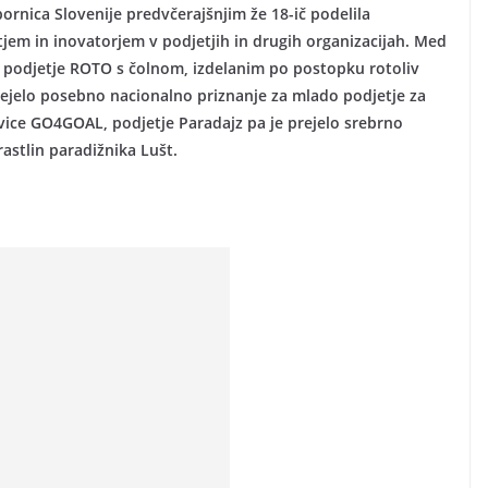
ornica Slovenije predvčerajšnjim že 18-ič podelila
tjem in inovatorjem v podjetjih in drugih organizacijah. Med
o podjetje ROTO s čolnom, izdelanim po postopku rotoliv
rejelo posebno nacionalno priznanje za mlado podjetje za
vice GO4GOAL, podjetje Paradajz pa je prejelo srebrno
rastlin paradižnika Lušt.