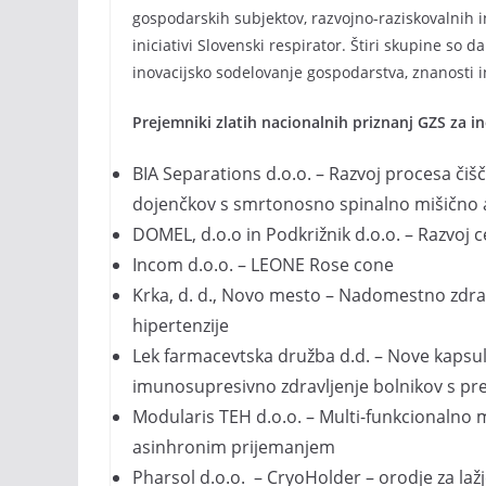
gospodarskih subjektov, razvojno-raziskovalnih in
iniciativi Slovenski respirator. Štiri skupine so
inovacijsko sodelovanje gospodarstva, znanosti i
Prejemniki zlatih nacionalnih priznanj GZS za in
BIA Separations d.o.o. – Razvoj procesa čiš
dojenčkov s smrtonosno spinalno mišično at
DOMEL, d.o.o in Podkrižnik d.o.o. – Razvoj 
Incom d.o.o. – LEONE Rose cone
Krka, d. d., Novo mesto – Nadomestno zdrav
hipertenzije
Lek farmacevtska družba d.d. – Nove kaps
imunosupresivno zdravljenje bolnikov s pr
Modularis TEH d.o.o. – Multi-funkcionalno 
asinhronim prijemanjem
Pharsol d.o.o. – CryoHolder – orodje za lažj