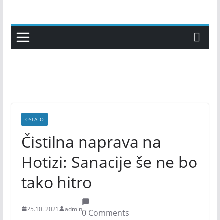
Skip
to
content
OSTALO
Čistilna naprava na
Hotizi: Sanacije še ne bo
tako hitro
25.10. 2021
admin
0 Comments