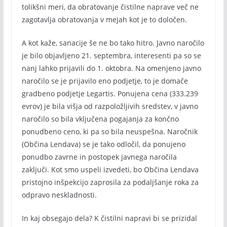
tolikšni meri, da obratovanje čistilne naprave več ne
zagotavlja obratovanja v mejah kot je to določen.
A kot kaže, sanacije še ne bo tako hitro. Javno naročilo
je bilo objavljeno 21. septembra, interesenti pa so se
nanj lahko prijavili do 1. oktobra. Na omenjeno javno
naročilo se je prijavilo eno podjetje, to je domače
gradbeno podjetje Legartis. Ponujena cena (333.239
evrov) je bila višja od razpoložljivih sredstev, v javno
naročilo so bila vključena pogajanja za končno
ponudbeno ceno, ki pa so bila neuspešna. Naročnik
(Občina Lendava) se je tako odločil, da ponujeno
ponudbo zavrne in postopek javnega naročila
zaključi. Kot smo uspeli izvedeti, bo Občina Lendava
pristojno inšpekcijo zaprosila za podaljšanje roka za
odpravo neskladnosti.
In kaj obsegajo dela? K čistilni napravi bi se prizidal