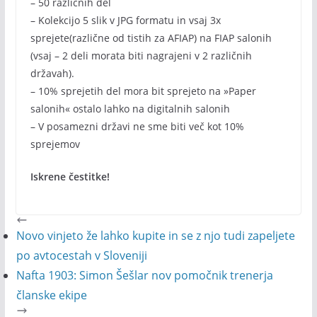
– 50 različnih del
– Kolekcijo 5 slik v JPG formatu in vsaj 3x
sprejete(različne od tistih za AFIAP) na FIAP salonih
(vsaj – 2 deli morata biti nagrajeni v 2 različnih
državah).
– 10% sprejetih del mora bit sprejeto na »Paper
salonih« ostalo lahko na digitalnih salonih
– V posamezni državi ne sme biti več kot 10%
sprejemov
Iskrene čestitke!
Novo vinjeto že lahko kupite in se z njo tudi zapeljete
po avtocestah v Sloveniji
Nafta 1903: Simon Šešlar nov pomočnik trenerja
članske ekipe