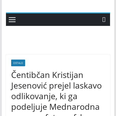
Skip
to
content
OSTALO
Čentibčan Kristijan
Jesenović prejel laskavo
odlikovanje, ki ga
podeljuje Mednarodna