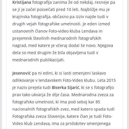
Kristijana
fotografija zanima že od nekdaj, resneje pa
se ji je začel posvečati pred 10 leti. Najbližje mu je
krajinska fotografija, občasno pa izziv najde tudi v
drugih vejah fotografske umetnosti. Je eden izmed
ustanovnih članov Foto-video kluba Lendava in
prejemnik številnih mednarodnih fotografskih
nagrad, med katere je včeraj dodal še novo. Njegova
dela so med drugim že bila objavljena tudi v
mednarodnih publikacijah.
Jesenović
pa ni edini, ki si lasti omenjeni laskavo
odlikovanje v lendavskem Foto-Video klubu. Leta 2015
je naziv prejela tudi
Biserka Sijarić
, ki se s fotografijo
prav tako ukvarja že dlje časa. Mednarodna zveza za
fotografsko umetnost, ki ima pod seboj kar 85
nacionalnih fotografskih zvez, med katero spada tudi
Fotografska zveza Slovenije, katere član je tudi Foto-
Video klub Lendava, ima za pridobitev omenjenega