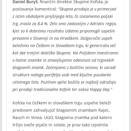
Daniel Buryš
, finančni direktor Skupine Kofola, je
poslovanje komentiral:
“Skupna prodaja je v primerjavi
z istim obdobjem prejšnjega leta, če izvzamemo poljski
trg, zrasla za 8,4 %. Zelo smo zadovoljni z Adriatic regijo,
kjer so k dobremu rezultatu izdatno pripomogli uspešni
prevzemi v Sloveniji in na Hrvaškem. Dolgoročni uspeh
beležimo na Češkem in Slovaškem trgu, ki generirata več
kot dve tretjini dobička Skupine. Na Poljskem investiramo
v lastne znamke in zmanjšujemo odvisnost od trgovskih
blagovnih znamk. Začenjamo z božično sezono, ki zaradi
strukture našega portfelja sodi med ključne poudarke
celotnega leta. Pozitivni vplivi božiča se najbolj odražajo
pri prodaji tradicionalne Kofole ter sokov Happy Day.”
Kofola na češkem in slovaškem trgu uspehe beleži
predvsem zahvaljujoč blagovnim znamkam Rajec,
Rauch in Vinea. UGO, blagovna znamka pod katero
tržijo sveže pijače in solate, je prav tako izpolnila