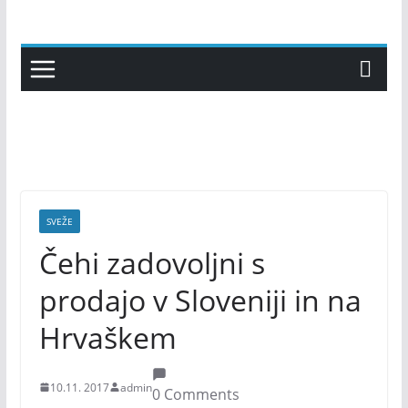
Skip
to
content
SVEŽE
Čehi zadovoljni s
prodajo v Sloveniji in na
Hrvaškem
10.11. 2017
admin
0 Comments