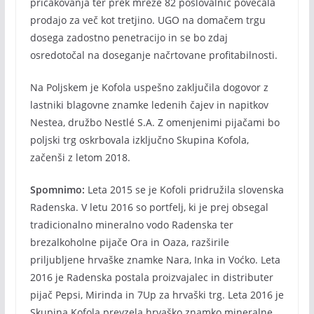
pričakovanja ter prek mreže 82 poslovalnic povečala
prodajo za več kot tretjino. UGO na domačem trgu
dosega zadostno penetracijo in se bo zdaj
osredotočal na doseganje načrtovane profitabilnosti.
Na Poljskem je Kofola uspešno zaključila dogovor z
lastniki blagovne znamke ledenih čajev in napitkov
Nestea, družbo Nestlé S.A. Z omenjenimi pijačami bo
poljski trg oskrbovala izključno Skupina Kofola,
začenši z letom 2018.
Spomnimo:
Leta 2015 se je Kofoli pridružila slovenska
Radenska. V letu 2016 so portfelj, ki je prej obsegal
tradicionalno mineralno vodo Radenska ter
brezalkoholne pijače Ora in Oaza, razširile
priljubljene hrvaške znamke Nara, Inka in Voćko. Leta
2016 je Radenska postala proizvajalec in distributer
pijač Pepsi, Mirinda in 7Up za hrvaški trg. Leta 2016 je
Skupina Kofola prevzela hrvaško znamko mineralne