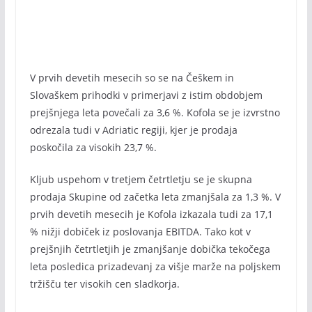
V prvih devetih mesecih so se na Češkem in
Slovaškem prihodki v primerjavi z istim obdobjem
prejšnjega leta povečali za 3,6 %. Kofola se je izvrstno
odrezala tudi v Adriatic regiji, kjer je prodaja
poskočila za visokih 23,7 %.
Kljub uspehom v tretjem četrtletju se je skupna
prodaja Skupine od začetka leta zmanjšala za 1,3 %. V
prvih devetih mesecih je Kofola izkazala tudi za 17,1
% nižji dobiček iz poslovanja EBITDA. Tako kot v
prejšnjih četrtletjih je zmanjšanje dobička tekočega
leta posledica prizadevanj za višje marže na poljskem
tržišču ter visokih cen sladkorja.