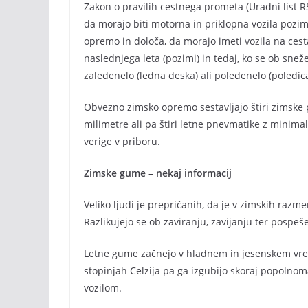
Zakon o pravilih cestnega prometa (Uradni list R
da morajo biti motorna in priklopna vozila pozi
opremo in določa, da morajo imeti vozila na ce
naslednjega leta (pozimi) in tedaj, ko se ob snež
zaledenelo (ledna deska) ali poledenelo (poledi
Obvezno zimsko opremo sestavljajo štiri zimske 
milimetre ali pa štiri letne pnevmatike z minimal
verige v priboru.
Zimske gume – nekaj informacij
Veliko ljudi je prepričanih, da je v zimskih razm
Razlikujejo se ob zaviranju, zavijanju ter pospeš
Letne gume začnejo v hladnem in jesenskem vreme
stopinjah Celzija pa ga izgubijo skoraj popolno
vozilom.