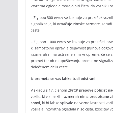
vzvratna ogledala morajo biti čista, da vozniku 
– Z globo 300 evrov se kaznuje za prekršek vozn
signalizacije, ki označuje zimske razmere, zara
ceste.
– Z globo 1.000 evrov se kaznuje za prekršek pr
ki samostojno opravlja dejavnost (njihova odgovor
razmerah nima ustrezne zimske opreme, če se za
promet ter ob neupoštevanju prometne signaliza
določenem delu ceste.
Iz prometa se vas lahko tudi odstrani
V skladu s 17. členom ZPrCP
prepove policist na
vozilo, ki v zimskih razmerah
nima predpisane zi
snovi,
ki bi lahko vplivale na vozne lastnosti vozila
vozila ali vzvratna ogledala niso čista. Izločitev v