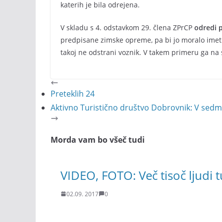
katerih je bila odrejena.
V skladu s 4. odstavkom 29. člena ZPrCP
odredi p
predpisane zimske opreme, pa bi jo moralo imeti, 
takoj ne odstrani voznik. V takem primeru ga na 
Preteklih 24
Aktivno Turistično društvo Dobrovnik: V sedmi
Morda vam bo všeč tudi
VIDEO, FOTO: Več tisoč ljudi t
02.09. 2017
0