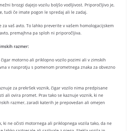
ežni brozgi dajejo vozilu boljšo vodljivost. Priporočljivo je,
, tudi če imate pogon le spredaj ali le zadaj.
e za vaš avto. To lahko preverite v vašem homologacijskem
vto, premajhna pa sploh ni priporočljiva.
zimskih razmer:
 čigar motorno ali priklopno vozilo pozimi ali v zimskih
ravna v nasprotju s pomenom prometnega znaka za obvezno
aznuje za prekršek voznik, čigar vozilo nima predpisane
i ali ovira promet. Prav tako se kaznuje voznik, ki ne
mskih razmer, zaradi katerih je prepovedan ali omejen
, ki ne očisti motornega ali priklopnega vozila tako, da ne
e lahko raztresale ali razlivale z njega. Stekla vozila in