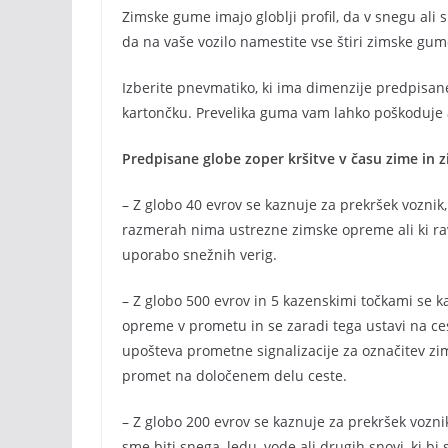
Zimske gume imajo globlji profil, da v snegu ali sn
da na vaše vozilo namestite vse štiri zimske gume
Izberite pnevmatiko, ki ima dimenzije predpisan
kartončku. Prevelika guma vam lahko poškoduje a
Predpisane globe zoper kršitve v času zime in 
– Z globo 40 evrov se kaznuje za prekršek voznik,
razmerah nima ustrezne zimske opreme ali ki 
uporabo snežnih verig.
– Z globo 500 evrov in 5 kazenskimi točkami se k
opreme v prometu in se zaradi tega ustavi na cest
upošteva prometne signalizacije za označitev zi
promet na določenem delu ceste.
– Z globo 200 evrov se kaznuje za prekršek voznik
sme biti snega, ledu, vode ali drugih snovi, ki bi s