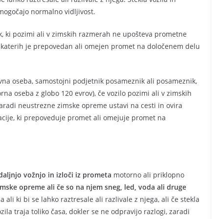
omogočajo normalno vidljivost.
ik, ki pozimi ali v zimskih razmerah ne upošteva prometne
di katerih je prepovedan ali omejen promet na določenem delu
avna oseba, samostojni podjetnik posameznik ali posameznik,
na oseba z globo 120 evrov), če vozilo pozimi ali v zimskih
radi neustrezne zimske opreme ustavi na cesti in ovira
cije, ki prepoveduje promet ali omejuje promet na
daljnjo vožnjo in izloči iz prometa
motorno ali priklopno
mske opreme ali če so na njem sneg, led, voda ali druge
 ali ki bi se lahko raztresale ali razlivale z njega, ali če stekla
ozila traja toliko časa, dokler se ne odpravijo razlogi, zaradi