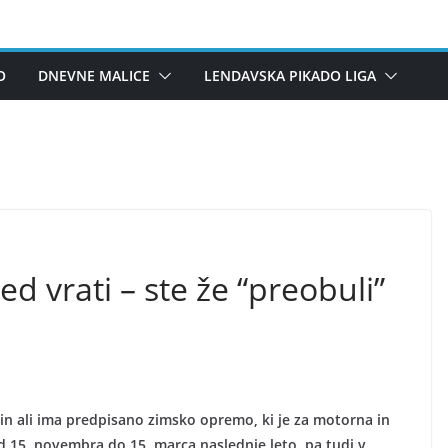
O
DNEVNE MALICE
LENDAVSKA PIKADO LIGA
ed vrati – ste že “preobuli”
o in ali ima predpisano zimsko opremo, ki je za motorna in
 15. novembra do 15. marca naslednje leto, pa tudi v