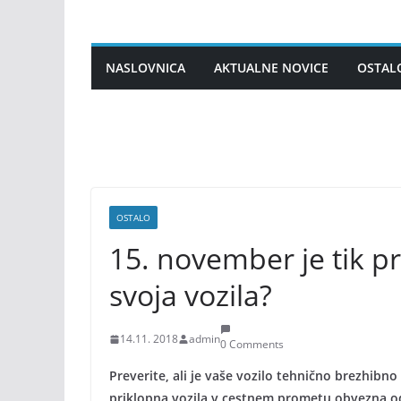
Skip
to
content
NASLOVNICA
AKTUALNE NOVICE
OSTAL
OSTALO
15. november je tik pr
svoja vozila?
14.11. 2018
admin
0 Comments
Preverite, ali je vaše vozilo tehnično brezhibn
priklopna vozila v cestnem prometu obvezna od