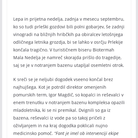
Lepa in prijetna nedelja, zadnja v mesecu septembru,
ko so tudi prleški gozdovi bili polni gobarjev, še zadnji
vinogradi na bližnjih hribčkih pa obiralcev letošnjega
odličnega letnika grozdja, bi se lahko v osrčju Prlekije
končala tragično. V turističnem biseru Biotermah
Mala Nedelja je namreč skorajda prišlo do tragedije,
saj se je v notranjem bazenu utapljal osemletni otrok.
K sreči se je neljubi dogodek vseeno končal brez
najhujšega. Kot je potrdil direktor omenjenih
pomurskih term, Igor Magdič, so kopalci in reševalci v
enem trenutku v notranjem bazenu kompleksa opazili
mladoletnika, ki se ni premikal. Dvignili so ga iz
bazena, reševalci iz vode pa so takoj pričeli z
oživljanjem in na kraj dogodka poklicali nujno
medicinsko pomoč.
“Fant je imel ob intervenciji ekipe