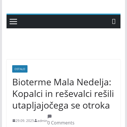
Skip
to
content
OSTALO
Bioterme Mala Nedelja:
Kopalci in reševalci rešili
utapljajočega se otroka
29.09. 2025
admin
0 Comments