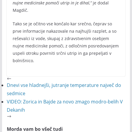
nujne medicinske pomoči utrip in je dihal,”
je dodal
Magdič.
Tako se je očitno vse končalo kar srečno, čeprav so
prve informacije nakazovale na najhujši razplet, a so
reševalci iz vode, skupaj z zdravstvenim osebjem
nujne medicinske pomoči, z odločnim posredovanjem
uspeli otroku povrniti srčni utrip in ga prepeljati v
bolnišnico.
Dnevi vse hladnejši, jutranje temperature največ do
sedmice
VIDEO: Zorica in Bajde za novo zmago modro-belih V
Dekanih
Morda vam bo všeč tudi